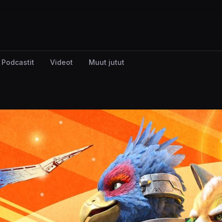
Podcastit
Videot
Muut jutut