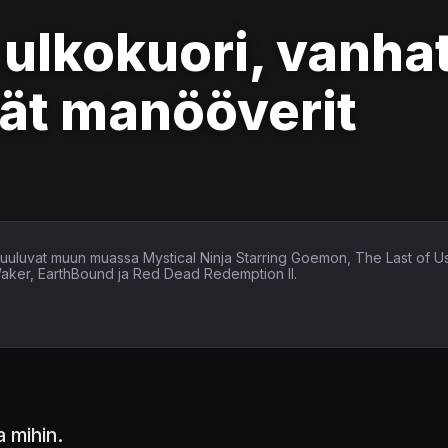
 ulkokuori, vanha
vät manööverit
in kuuluvat muun muassa Mystical Ninja Starring Goemon, The Last of U
Waker, EarthBound ja Red Dead Redemption II.
a mihin.