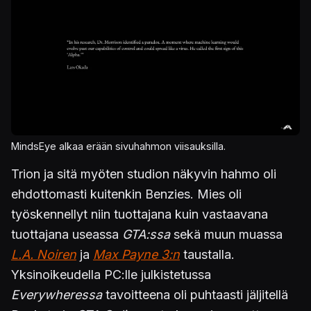
MindsEye alkaa erään sivuhahmon viisauksilla.
Trion ja sitä myöten studion näkyvin hahmo oli
ehdottomasti kuitenkin Benzies. Mies oli
työskennellyt niin tuottajana kuin vastaavana
tuottajana useassa
GTA:ssa
sekä muun muassa
L.A. Noiren
ja
Max Payne 3:n
taustalla.
Yksinoikeudella PC:lle julkistetussa
Everywheressa
tavoitteena oli puhtaasti jäljitellä