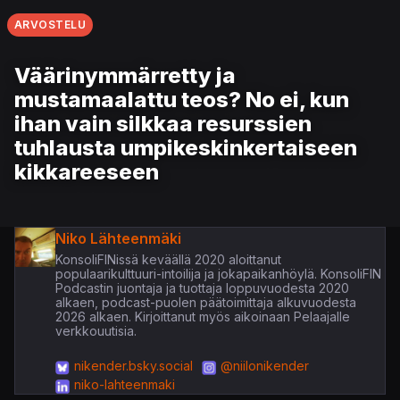
ARVOSTELU
Väärinymmärretty ja
mustamaalattu teos? No ei, kun
ihan vain silkkaa resurssien
tuhlausta umpikeskinkertaiseen
kikkareeseen
Niko Lähteenmäki
KonsoliFINissä keväällä 2020 aloittanut
populaarikulttuuri-intoilija ja jokapaikanhöylä. KonsoliFIN
Podcastin juontaja ja tuottaja loppuvuodesta 2020
alkaen, podcast-puolen päätoimittaja alkuvuodesta
2026 alkaen. Kirjoittanut myös aikoinaan Pelaajalle
verkkouutisia.
nikender.bsky.social
@niilonikender
niko-lahteenmaki