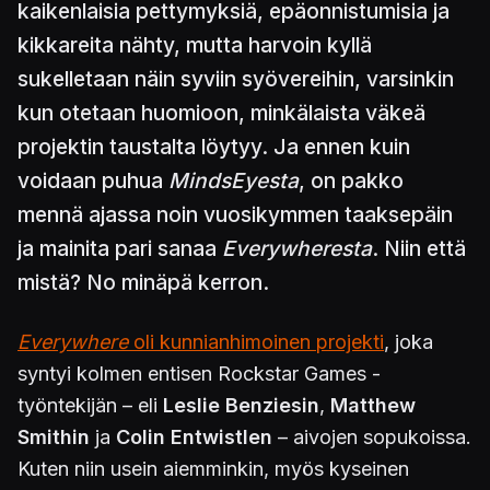
kaikenlaisia pettymyksiä, epäonnistumisia ja
kikkareita nähty, mutta harvoin kyllä
sukelletaan näin syviin syövereihin, varsinkin
kun otetaan huomioon, minkälaista väkeä
projektin taustalta löytyy. Ja ennen kuin
voidaan puhua
MindsEyesta
, on pakko
mennä ajassa noin vuosikymmen taaksepäin
ja mainita pari sanaa
Everywheresta
. Niin että
mistä? No minäpä kerron.
Everywhere
oli kunnianhimoinen projekti
, joka
syntyi kolmen entisen Rockstar Games -
työntekijän – eli
Leslie Benziesin
,
Matthew
Smithin
ja
Colin Entwistlen
– aivojen sopukoissa.
Kuten niin usein aiemminkin, myös kyseinen