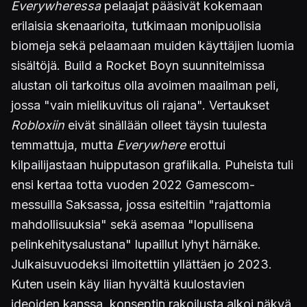
Everywheressa
pelaajat pääsivät kokemaan
erilaisia skenaarioita, tutkimaan monipuolisia
biomeja sekä pelaamaan muiden käyttäjien luomia
sisältöjä. Build a Rocket Boyn suunnitelmissa
alustan oli tarkoitus olla avoimen maailman peli,
jossa "vain mielikuvitus oli rajana". Vertaukset
Robloxiin
eivät sinällään olleet täysin tuulesta
temmattuja, mutta
Everywhere
erottui
kilpailijastaan huipputason grafiikalla. Puheista tuli
ensi kertaa totta vuoden 2022 Gamescom-
messuilla Saksassa, jossa esiteltiin "rajattomia
mahdollisuuksia" sekä asemaa "lopullisena
pelinkehitysalustana" lupaillut lyhyt härnäke.
Julkaisuvuodeksi ilmoitettiin yllättäen jo 2023.
Kuten usein käy liian hyvältä kuulostavien
ideoiden kanssa, konseptin rakoilusta alkoi näkyä