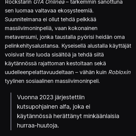
Rockstarin
GTA Onlinea
– tarkemmin sanottuna
sen luomaa valtavaa ekosysteemiä.
Suunnitelmana ei ollut tehdä pelkkää
massiivimoninpeliä, vaan kokonainen
metaversumi, jonka taustalla pyörisi heidän oma
pelinkehitysalustansa. Kyseisellä alustalla käyttäjät
voisivat itse luoda sisältöä ja tehdä siitä
käytännössä rajattoman kestoltaan sekä
uudelleenpelattavuudeltaan – vähän kuin
Robloxin
tyylinen sosiaalinen massiivimoninpeli.
Vuonna 2023 järjestettiin
kutsupohjainen alfa, joka ei
käytännössä herättänyt minkäänlaisia
hurraa-huutoja.