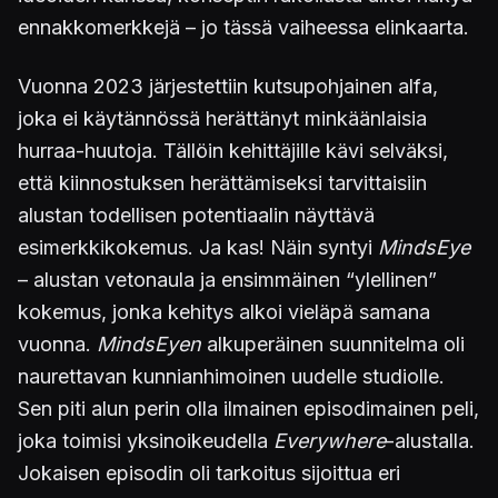
ennakkomerkkejä – jo tässä vaiheessa elinkaarta.
Vuonna 2023 järjestettiin kutsupohjainen alfa,
joka ei käytännössä herättänyt minkäänlaisia
hurraa-huutoja. Tällöin kehittäjille kävi selväksi,
että kiinnostuksen herättämiseksi tarvittaisiin
alustan todellisen potentiaalin näyttävä
esimerkkikokemus. Ja kas! Näin syntyi
MindsEye
– alustan vetonaula ja ensimmäinen “ylellinen”
kokemus, jonka kehitys alkoi vieläpä samana
vuonna.
MindsEyen
alkuperäinen suunnitelma oli
naurettavan kunnianhimoinen uudelle studiolle.
Sen piti alun perin olla ilmainen episodimainen peli,
joka toimisi yksinoikeudella
Everywhere
-alustalla.
Jokaisen episodin oli tarkoitus sijoittua eri