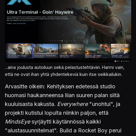
...aina joulusta autoiluun sekä pelastustehtäviin. Harmi vain,
että ne ovat ihan yhtä yhdentekeviä kuin itse seikkailukin.
Arvasitte oikein: Kehityksen edetessä studio
huomasi haukanneensa liian suuren palan siitä
kuuluisasta kakusta.
Everywhere
"unohtui", ja
projekti kutistui lopulta niinkin paljon, että
MindsEye
syrjäytti käytännössä kaikki
"alustasuunnitelmat". Build a Rocket Boy perui