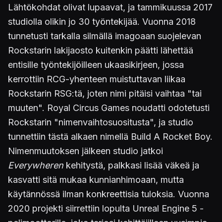
Lähtökohdat olivat lupaavat, ja tammikuussa 2017
studiolla olikin jo 30 työntekijää. Vuonna 2018
tunnetusti tarkalla silmällä imagoaan suojelevan
Rockstarin lakijaosto kuitenkin päätti lähettää
entisille työntekijöilleen ukaasikirjeen, jossa
kerrottiin RCG-yhenteen muistuttavan liikaa
Rockstarin RSG:tä, joten nimi pitäisi vaihtaa "tai
muuten". Royal Circus Games noudatti odotetusti
Rockstarin "nimenvaihtosuositusta", ja studio
tunnettiin tästä alkaen nimellä Build A Rocket Boy.
Nimenmuutoksen jälkeen studio jatkoi
Everywheren
kehitystä, palkkasi lisää väkeä ja
kasvatti sitä mukaa kunnianhimoaan, mutta
käytännössä ilman konkreettisia tuloksia. Vuonna
2020 projekti siirrettiin lopulta Unreal Engine 5 -