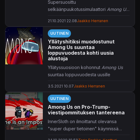
Supersuosittu
selkäänpuukotussimulaattori
Among Us
on löytämässä tiensä myös Xbox- ja
21.10.2021 22.08
Jaakko Herranen
PlayStation-konsoleille.
UUTINEN
Yllätyshitiksi muodostunut
Among Us suuntaa
loppuvuodesta kohti uusia
alustoja
Yllätyssuosioon kohonnut
Among Us
suuntaa loppuvuodesta uusille
alustoille.
3.5.2021 10.07
Jaakko Herranen
InnerSlothin kehittämä
Among Us
UUTINEN
julkaistiin alkujaan jo vuonna 2018 niin
Among Us on Pro-Trump-
pc:lle kuin mobiililaitteillekin.
viestipommituksen tantereena
Menestykseen se kohosi kuitenkin
InnerSloth on ilmoittanut olevansa
yllättäen viime vuonna, minkä jälkeen
"super duper tietoinen" käynnissä
myös Switch sai pelistä oman versionsa.
olevasta hakkerointiongelmasta ja
Lopuuvuodelle ajoitettu PS4- ja PS5-