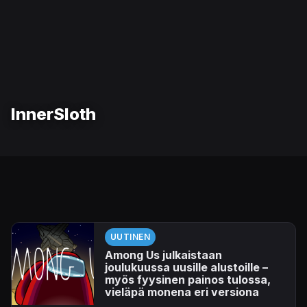
InnerSloth
UUTINEN
Among Us julkaistaan
joulukuussa uusille alustoille –
myös fyysinen painos tulossa,
vieläpä monena eri versiona