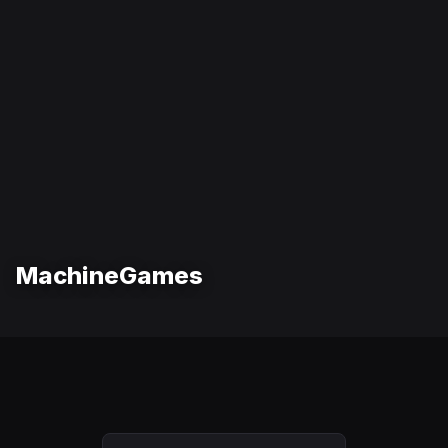
MachineGames
Sivutus