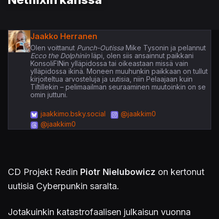
Jaakko Herranen
Olen voittanut
Punch-Outissa
Mike Tysonin ja pelannut
Ecco the Dolphinin
läpi, olen siis ansainnut paikkani
KonsoliFINin ylläpidossa tai oikeastaan missä vain
ylläpidossa ikinä. Moneen muuhunkin paikkaan on tullut
kirjoiteltua arvosteluja ja uutisia, niin Pelaajaan kuin
Tiltillekin – pelimaailman seuraaminen muutoinkin on se
omin juttuni.
jaakkimo.bsky.social
@jaakkim0
@jaakkim0
CD Projekt Redin
Piotr Nielubowicz
on kertonut
uutisia Cyberpunkin saralta.
Jotakuinkin katastrofaalisen julkaisun vuonna