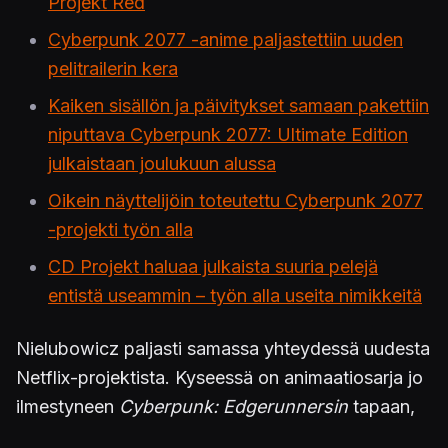
Projekt Red
Cyberpunk 2077 -anime paljastettiin uuden
pelitrailerin kera
Kaiken sisällön ja päivitykset samaan pakettiin
niputtava Cyberpunk 2077: Ultimate Edition
julkaistaan joulukuun alussa
Oikein näyttelijöin toteutettu Cyberpunk 2077
-projekti työn alla
CD Projekt haluaa julkaista suuria pelejä
entistä useammin – työn alla useita nimikkeitä
Nielubowicz paljasti samassa yhteydessä uudesta
Netflix-projektista. Kyseessä on animaatiosarja jo
ilmestyneen
Cyberpunk: Edgerunnersin
tapaan,
joskaan sen enempiä yksityiskohtia ei vielä