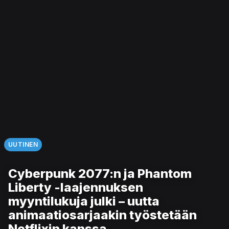
UUTINEN
Cyberpunk 2077:n ja Phantom
Liberty -laajennuksen
myyntilukuja julki – uutta
animaatiosarjaakin työstetään
Netflixin kanssa