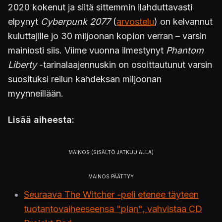
2020 kokenut ja siitä sittemmin ilahduttavasti
elpynyt
Cyberpunk 2077
(
arvostelu
) on kelvannut
kuluttajille jo 30 miljoonan kopion verran – varsin
mainiosti siis. Viime vuonna ilmestynyt
Phantom
Liberty
-tarinalaajennuskin on osoittautunut varsin
suosituksi reilun kahdeksan miljoonan
myynneillään.
Lisää aiheesta:
Seuraava The Witcher -peli etenee täyteen
tuotantovaiheeseensa "pian", vahvistaa CD