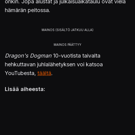
onkin. Jopa alustat ja julkaisuaikataulu ovat vielä
hämärän peitossa.
Dragon's Dogman
10-vuotista taivalta
hehkuttavan juhlalähetyksen voi katsoa
YouTubesta,
täältä
.
Lisää aiheesta:
Syyskuussa Netflixiin ilmaantuva
Dragon's
Dogma
-animesarja sai ensimmäisen
trailerinsa
Arvostelussa
Dragon's Dogma: Dark Arisen