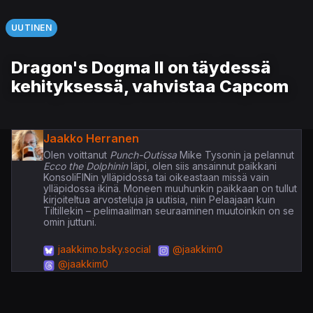
UUTINEN
Dragon's Dogma II on täydessä
kehityksessä, vahvistaa Capcom
Jaakko Herranen
Olen voittanut
Punch-Outissa
Mike Tysonin ja pelannut
Ecco the Dolphinin
läpi, olen siis ansainnut paikkani
KonsoliFINin ylläpidossa tai oikeastaan missä vain
ylläpidossa ikinä. Moneen muuhunkin paikkaan on tullut
kirjoiteltua arvosteluja ja uutisia, niin Pelaajaan kuin
Tiltillekin – pelimaailman seuraaminen muutoinkin on se
omin juttuni.
jaakkimo.bsky.social
@jaakkim0
@jaakkim0