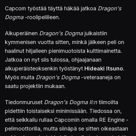
Capcom työstää täyttä häkää jatkoa
Dragon's
Dogma
-roolipelilleen.
Alkuperäinen
Dragon's Dogma
julkaistiin
kymmenisen vuotta sitten, minkä jälkeen peli on
haalinut hiljalleen pienimuotoista kulttimainetta.
Jatkoa on nyt siis tulossa, ohjaajanaan
alkuperäisteoksenkin työstänyt
Hideaki Itsuno
.
Myös muita
Dragon's Dogma
-veteraaneja on
saatu projektiin mukaan.
Tiedonmuruset
Dragon's Dogma II:n
tiimoilta
pidettiin toistaiseksi minimissään. Tiedossa on,
että seikkailu rullaa Capcomin omalla RE Engine -
pelimoottorilla, mutta siinäpä se sitten oikeastaan