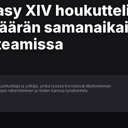
asy XIV houkuttel
ärän samanaikai
Steamissa
uurituottaja ja yrittäjä, jonka työssä korostuvat liiketoiminnan
öjen rakentaminen ja niiden kanssa työskentely.