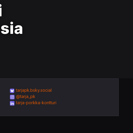
i
sia
tarjapk.bsky.social
@tarja_pk
tarja-porkka-kontturi