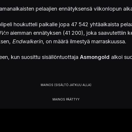
amanaikaisten pelaajien ennätyksensä viikonlopun aik
peli houkutteli paikalle jopa 47 542 yhtäaikaista pel
IV:n
aiemman ennätyksen (41 200), joka saavutettiin k
ksen,
Endwalkerin
, on määrä ilmestyä marraskuussa.
een, kun suosittu sisällöntuottaja
Asmongold
alkoi su