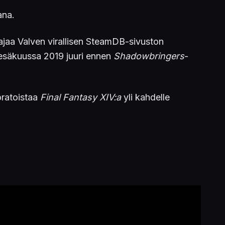
ana.
aajaa Valven virallisen SteamDB-sivuston
esäkuussa 2019 juuri ennen
Shadowbringers
-
oratoistaa
Final Fantasy XIV:a
yli kahdelle