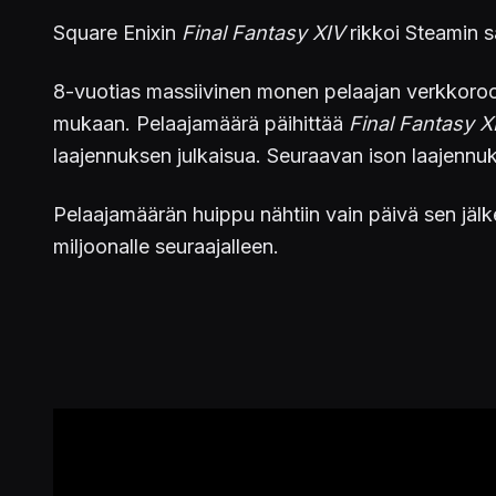
Square Enixin
Final Fantasy XIV
rikkoi Steamin s
8-vuotias massiivinen monen pelaajan verkkorooli
mukaan. Pelaajamäärä päihittää
Final Fantasy X
laajennuksen julkaisua. Seuraavan ison laajennu
Pelaajamäärän huippu nähtiin vain päivä sen jälk
miljoonalle seuraajalleen.