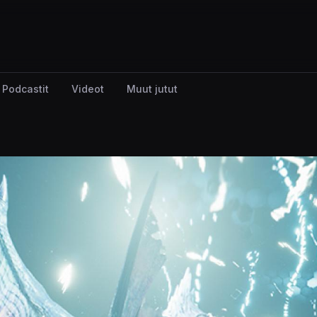
Podcastit
Videot
Muut jutut