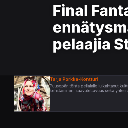
Final Fant
ennätysmä
pelaajia 
Tarja Porkka-Kontturi
Puusepän töistä pelialalle luikahtanut kultt
kehittäminen, saavutettavuus sekä yhteis