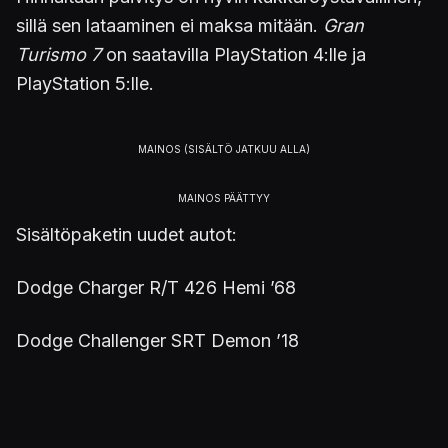
sillä sen lataaminen ei maksa mitään.
Gran
Turismo 7
on saatavilla PlayStation 4:lle ja
PlayStation 5:lle.
Sisältöpaketin uudet autot:
Dodge Charger R/T 426 Hemi ’68
Dodge Challenger SRT Demon ’18
Lexus LFA ’10
Mercedes-Benz 190 E 2.5-16 Evolution II ’91