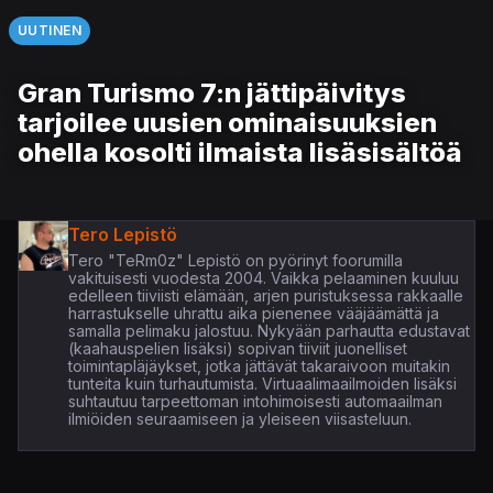
UUTINEN
Gran Turismo 7:n jättipäivitys
tarjoilee uusien ominaisuuksien
ohella kosolti ilmaista lisäsisältöä
Tero Lepistö
Tero "TeRm0z" Lepistö on pyörinyt foorumilla
vakituisesti vuodesta 2004. Vaikka pelaaminen kuuluu
edelleen tiiviisti elämään, arjen puristuksessa rakkaalle
harrastukselle uhrattu aika pienenee vääjäämättä ja
samalla pelimaku jalostuu. Nykyään parhautta edustavat
(kaahauspelien lisäksi) sopivan tiiviit juonelliset
toimintapläjäykset, jotka jättävät takaraivoon muitakin
tunteita kuin turhautumista. Virtuaalimaailmoiden lisäksi
suhtautuu tarpeettoman intohimoisesti automaailman
ilmiöiden seuraamiseen ja yleiseen viisasteluun.