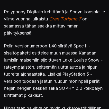
Polyphony Digitalin kehittämä ja Sonyn konsoleille
viime vuonna julkaistu
Gran Turismo 7
on
saamassa tähän saakka mittavimman
päivityksensä.
Pelin versionumeroon 1.40 siirtävä Spec II -
sisältöpaketti esittelee muun muassa Kanadan
lumisiin maisemiin sijoittuvan Lake Louise Snow -
rataympäristön, seitsemän uutta autoa ja nipun
tuoreita ajohaasteita. Lisäksi PlayStation 5 -
versioon tuodaan jaetun ruudun moninpeli peräti
neljän hengen kesken sekä SOPHY 2.0 -tekoälyn
kirittämät pikakisat.
Hinnaltaan päivitys on hyvin kukkaroystävällinen,