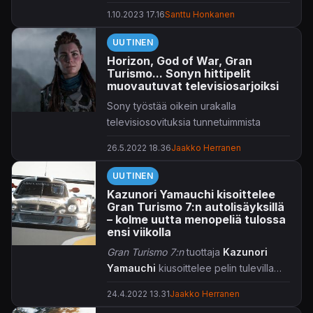
1.10.2023 17.16
Santtu Honkanen
UUTINEN
Horizon, God of War, Gran
Turismo... Sonyn hittipelit
muovautuvat televisiosarjoiksi
Sony työstää oikein urakalla
televisiosovituksia tunnetuimmista
pelisarjoistaan.
26.5.2022 18.36
Jaakko Herranen
Työn alla on televisiosovituksia ainakin
UUTINEN
Guerrillan
Horizon
-sarjasta,
God of
Kazunori Yamauchi kisoittelee
Warista
sekä
Gran Turismosta
. Aloyn
Gran Turismo 7:n autolisäyksillä
edesottamuksia päästään seuraamaan
– kolme uutta menopeliä tulossa
Netflixissä, siinä missä Kratos yrmyilee
ensi viikolla
kohti Amazonin suoratoistopalvelua –
Gran Turismo 7:n
tuottaja
Kazunori
Gran Turismon
alustaa ei ole toistaiseksi
Yamauchi
kiusoittelee pelin tulevilla
paljastettu. Tarkempia yksityiskohtia
autolisäyksillä.
esimerkiksi näyttelijöiden tai
24.4.2022 13.31
Jaakko Herranen
julkaisuajankohtien suhteen ei ole vielä