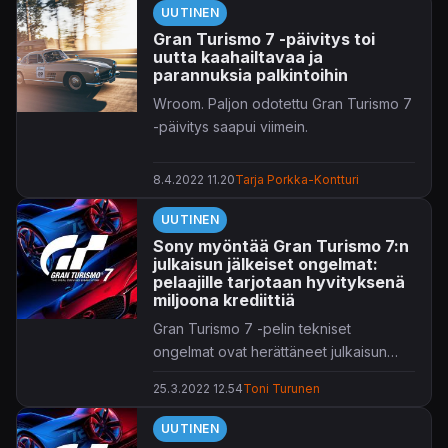
UUTINEN
tiedossa.
Gran Turismo 7 -päivitys toi
uutta kaahailtavaa ja
parannuksia palkintoihin
Wroom. Paljon odotettu Gran Turismo 7
-päivitys saapui viimein.
8.4.2022 11.20
Tarja Porkka-Kontturi
UUTINEN
Sony myöntää Gran Turismo 7:n
julkaisun jälkeiset ongelmat:
pelaajille tarjotaan hyvityksenä
miljoona krediittiä
Gran Turismo 7 -pelin tekniset
ongelmat ovat herättäneet julkaisun
jälkeen paljon kritiikkiä pelaajien
25.3.2022 12.54
Toni Turunen
keskuudessa.
UUTINEN