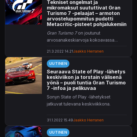
Tekniset ongelmat ja
mikromaksut suututtivat Gran
Turismo 7 -pelaajat – armoton
arvostelupommitus pudotti
Metacritic-pisteet pohjalukemiin
Gran Turismo 7
on joutunut
arvosanakeskiarvoja kokoavassa
Metacriticissä
armottoman
21.3.2022 14.21
Jaakko Herranen
arvosteluryöpytyksen kohteeksi.
UUTINEN
Seuraava State of Play -lähetys
keskiviikon ja torstain välisenä
yönä – puoli tuntia Gran Turismo
7 -infoa ja pelikuvaa
Sonyn State of Play -lähetykset
jatkuvat tulevana keskiviikkona.
31.1.2022 15.49
Jaakko Herranen
UUTINEN