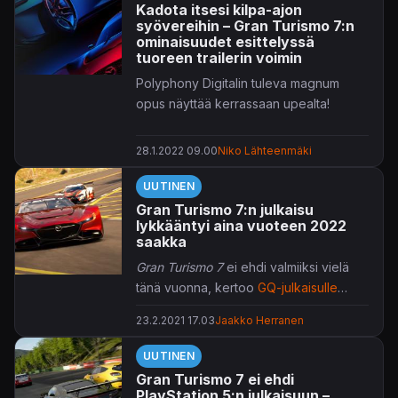
Kadota itsesi kilpa-ajon
syövereihin – Gran Turismo 7:n
ominaisuudet esittelyssä
tuoreen trailerin voimin
Polyphony Digitalin tuleva magnum
opus näyttää kerrassaan upealta!
28.1.2022 09.00
Niko Lähteenmäki
UUTINEN
Gran Turismo 7:n julkaisu
lykkääntyi aina vuoteen 2022
saakka
Gran Turismo 7
ei ehdi valmiiksi vielä
tänä vuonna, kertoo
GQ-julkaisulle
jutustellut
Jim Ryan
.
23.2.2021 17.03
Jaakko Herranen
UUTINEN
Gran Turismo 7 ei ehdi
PlayStation 5:n julkaisuun –