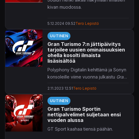
kivan muodossa.
5.12.2024 09.52
Tero Lepistö
UUTINEN
Gran Turismo 7:n jättipäivitys
tarjoilee uusien ominaisuuksien
ohella kosolti ilmaista
lisäsisältöä
Polyphony Digitalin kehittämä ja Sonyn
konsoleille viime vuonna julkaistu
Gran
Turismo 7
on saamassa tähän saakka
2.11.2023 12.51
Tero Lepistö
mittavimman päivityksensä.
UUTINEN
Gran Turismo Sportin
nettipalvelimet suljetaan ensi
vuoden alussa
GT Sport kaahaa tiensä päähän.