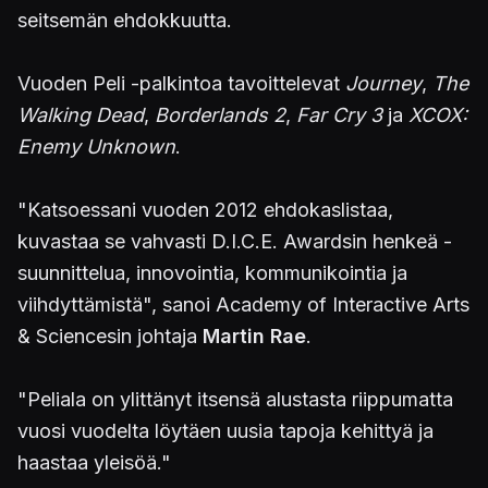
seitsemän ehdokkuutta.
Vuoden Peli -palkintoa tavoittelevat
Journey
,
The
Walking Dead
,
Borderlands 2
,
Far Cry 3
ja
XCOX:
Enemy Unknown
.
"Katsoessani vuoden 2012 ehdokaslistaa,
kuvastaa se vahvasti D.I.C.E. Awardsin henkeä -
suunnittelua, innovointia, kommunikointia ja
viihdyttämistä", sanoi Academy of Interactive Arts
& Sciencesin johtaja
Martin Rae
.
"Peliala on ylittänyt itsensä alustasta riippumatta
vuosi vuodelta löytäen uusia tapoja kehittyä ja
haastaa yleisöä."