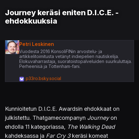
Journey keräsi eniten D.I.C.E. -
ehdokkuuksia
Petri Leskinen
Vuodesta 2016 KonsoliFINin arvostelu- ja
artikkelitoimitusta vetänyt indiepelien nautiskelija.
Elokuvaharrastaja, suoratoistopalveluiden suurkuluttaja.
Perheenisä ja Tottenham-fani.
p33ro.bsky.social
Kunnioitetun D.I.C.E. Awardsin ehdokkaat on
julkistettu. Thatgamecompanyn
Journey
on
ehdolla 11 kategoriassa,
The Walking Dead
kahdeksassa ja
Far Cry 3
keräsi komeat