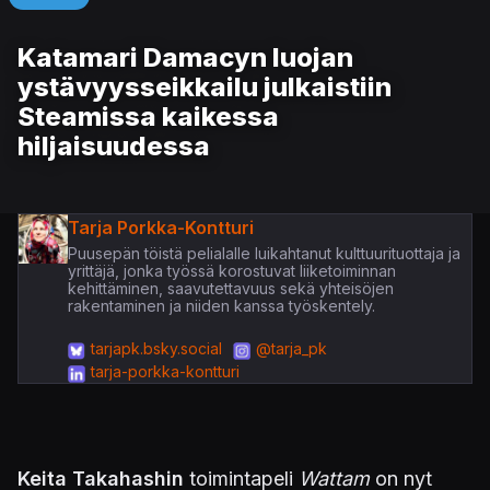
Katamari Damacyn luojan
ystävyysseikkailu julkaistiin
Steamissa kaikessa
hiljaisuudessa
Tarja Porkka-Kontturi
Puusepän töistä pelialalle luikahtanut kulttuurituottaja ja
yrittäjä, jonka työssä korostuvat liiketoiminnan
kehittäminen, saavutettavuus sekä yhteisöjen
rakentaminen ja niiden kanssa työskentely.
tarjapk.bsky.social
@tarja_pk
tarja-porkka-kontturi
Keita Takahashin
toimintapeli
Wattam
on nyt