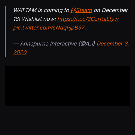
WATTAM is coming to
@Steam
on December
18! Wishlist now:
https://t.co/3GzrRaLtyw
pic.twitter.com/sNdqPjpB97
— Annapurna Interactive (@A_i)
December 3,
2020