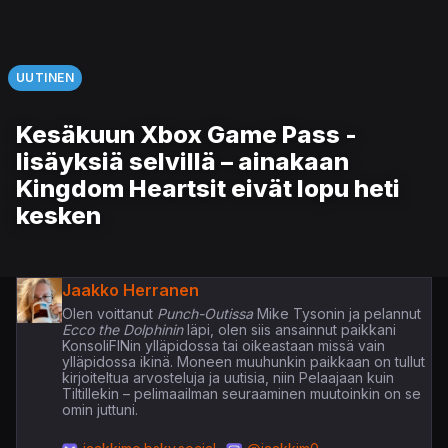
UUTINEN
Kesäkuun Xbox Game Pass -
lisäyksiä selvillä – ainakaan
Kingdom Heartsit eivät lopu heti
kesken
Jaakko Herranen
Olen voittanut
Punch-Outissa
Mike Tysonin ja pelannut
Ecco the Dolphinin
läpi, olen siis ansainnut paikkani
KonsoliFINin ylläpidossa tai oikeastaan missä vain
ylläpidossa ikinä. Moneen muuhunkin paikkaan on tullut
kirjoiteltua arvosteluja ja uutisia, niin Pelaajaan kuin
Tiltillekin – pelimaailman seuraaminen muutoinkin on se
omin juttuni.