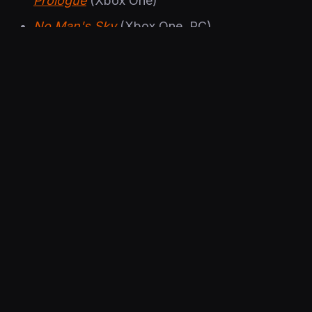
Prologue
(Xbox One)
No Man's Sky
(Xbox One, PC)
18. kesäkuuta:
Bard's Tale Remastered and Resnarkled
(Xbox One, PC)
Thronebreaker
(Xbox One)
Lisätietoja Xbox Game Pass -palvelusta voi
lueskella Microsoftin sivuilta,
täältä
.
Julkaistu 10.6.2020 20.58
PELIT