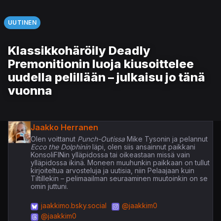
UUTINEN
Klassikkohäröily Deadly
Premonitionin luoja kiusoittelee
uudella pelillään – julkaisu jo tänä
vuonna
Jaakko Herranen
Olen voittanut
Punch-Outissa
Mike Tysonin ja pelannut
Ecco the Dolphinin
läpi, olen siis ansainnut paikkani
KonsoliFINin ylläpidossa tai oikeastaan missä vain
ylläpidossa ikinä. Moneen muuhunkin paikkaan on tullut
kirjoiteltua arvosteluja ja uutisia, niin Pelaajaan kuin
Tiltillekin – pelimaailman seuraaminen muutoinkin on se
omin juttuni.
jaakkimo.bsky.social
@jaakkim0
@jaakkim0