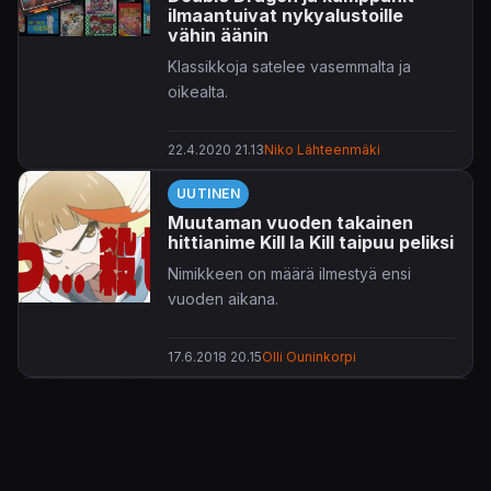
ilmaantuivat nykyalustoille
vähin äänin
Klassikkoja satelee vasemmalta ja
oikealta.
22.4.2020 21.13
Niko Lähteenmäki
UUTINEN
Muutaman vuoden takainen
hittianime Kill la Kill taipuu peliksi
Nimikkeen
on määrä ilmestyä ensi
vuoden aikana.
17.6.2018 20.15
Olli Ouninkorpi
UUTINEN
Klassikkohäröily Deadly
Premonitionin luoja kiusoittelee
uudella pelillään – julkaisu jo
tänä vuonna