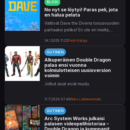
BLOGI
No nyt se löytyi! Paras peli, jota
en halua pelata
Väittivät Dave the Diveria toissavuoden
parhaaksi peliksi! En ole eri mieltä,
mutta...
14.1.2025 11.22
Petri Kataja
UUTINEN
Alkuperäinen Double Dragon
palaa ensi vuonna
kolmiulotteisen uusioversion
voimin
Jotkut asiat eivät muutu.
11.7.2024 07.49
Niko Lähteenmäki
UUTINEN
Arc System Works julkaisi
palasen videopelihistoriaa –
Double Dragon ja kumppanit