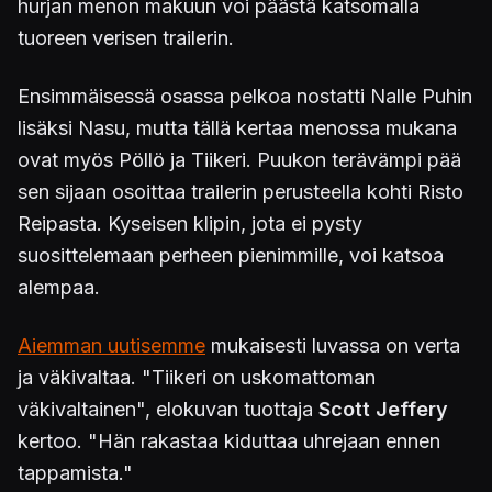
hurjan menon makuun voi päästä katsomalla
tuoreen verisen trailerin.
Ensimmäisessä osassa pelkoa nostatti Nalle Puhin
lisäksi Nasu, mutta tällä kertaa menossa mukana
ovat myös Pöllö ja Tiikeri. Puukon terävämpi pää
sen sijaan osoittaa trailerin perusteella kohti Risto
Reipasta. Kyseisen klipin, jota ei pysty
suosittelemaan perheen pienimmille, voi katsoa
alempaa.
Aiemman uutisemme
mukaisesti luvassa on verta
ja väkivaltaa. "Tiikeri on uskomattoman
väkivaltainen", elokuvan tuottaja
Scott Jeffery
kertoo. "Hän rakastaa kiduttaa uhrejaan ennen
tappamista."