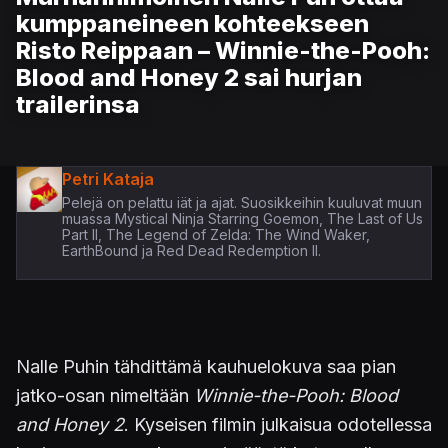
kumppaneineen kohteekseen
Risto Reippaan – Winnie-the-Pooh:
Blood and Honey 2 sai hurjan
trailerinsa
Petri Kataja
Pelejä on pelattu iät ja ajat. Suosikkeihin kuuluvat muun
muassa Mystical Ninja Starring Goemon, The Last of Us
Part II, The Legend of Zelda: The Wind Waker,
EarthBound ja Red Dead Redemption II.
Nalle Puhin tähdittämä kauhuelokuva saa pian
jatko-osan nimeltään
Winnie-the-Pooh: Blood
and Honey 2
. Kyseisen filmin julkaisua odotellessa