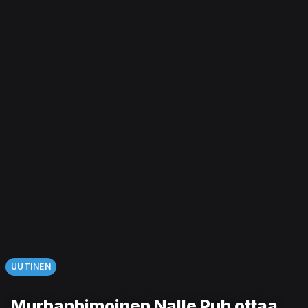
UUTINEN
Murhanhimoinen Nalle Puh ottaa