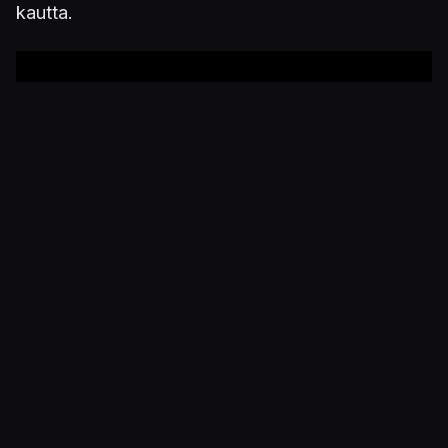
kautta.
Julkaistu 18.2.2021 10.18
PELIT
Ninja Gaiden: Master Collection