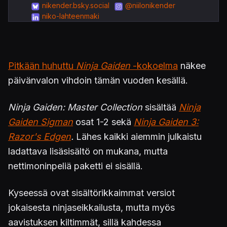
nikender.bsky.social
@niilonikender
niko-lahteenmaki
Pitkään huhuttu
Ninja Gaiden
-kokoelma
näkee
päivänvalon vihdoin tämän vuoden kesällä.
Ninja Gaiden: Master Collection
sisältää
Ninja
Gaiden Sigman
osat 1-2 sekä
Ninja Gaiden 3:
Razor's Edgen
.
Lähes kaikki aiemmin julkaistu
ladattava lisäsisältö on mukana, mutta
nettimoninpeliä paketti ei sisällä.
Kyseessä ovat sisältörikkaimmat versiot
jokaisesta ninjaseikkailusta, mutta myös
aavistuksen kiltimmät, sillä kahdessa