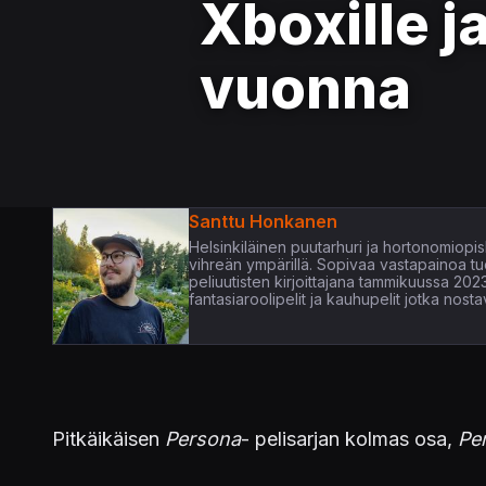
Xboxille ja
vuonna
Santtu Honkanen
Helsinkiläinen puutarhuri ja hortonomiopisk
vihreän ympärillä. Sopivaa vastapainoa tuo 
peliuutisten kirjoittajana tammikuussa 2023
fantasiaroolipelit ja kauhupelit jotka nos
Pitkäikäisen
Persona
- pelisarjan kolmas osa,
Pe