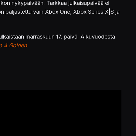
sikon nykypäivään. Tarkkaa julkaisupäivää ei
 on paljastettu vain Xbox One, Xbox Series X|S ja
ulkaistaan marraskuun 17. päivä. Alkuvuodesta
a 4 Golden
.