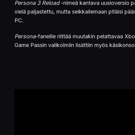
Persona 3 Reload
-nimeä kantava uusioversio päi
vielä paljastettu, mutta seikkailemaan pitäisi pä
PC.
Persona
-faneille riittää muutakin pelattavaa Xbox
Game Passin valikoimiin lisättiin myös käsikonso