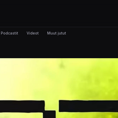
Podcastit
Videot
Muut jutut