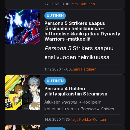
27.1.2021 18.38
Emmi Hattunen
lajityyppivaihdoksesta huolimatta.
UUTINEN
Persona 5 Strikers saapuu
länsimaihin helmikuussa –
hittirooliseikkailu jatkuu Dynasty
Warriors -mätkeellä
Persona 5
Strikers saapuu
ensi vuoden helmikuussa
vihdoin länsimaihin ja
11.12.2020 17.00
Emmi Hattunen
KonsoliFIN sai ennakkoon
UUTINEN
nähdä pelikuvaa
Persona 4 Golden
roolimätöstä.
yllätysjulkaistiin Steamissa
Atluksen
Persona 4
-roolipelin
kohenneltu versio
Persona 4 Golden
Aasian markkinoilla
julkaistiin yllättäen PC:llä Steamin kautta.
Scramblena
tunnettu
14.6.2020 11.35
Tarja Porkka-Kontturi
Alkuperäinen
Persona 4
ilmestyi vuonna
Persona 5 Strikers
on jatkoa