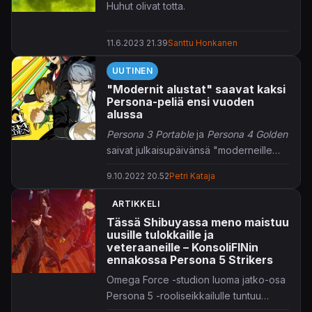
Huhut olivat totta.
11.6.2023 21.39
Santtu Honkanen
UUTINEN
"Modernit alustat" saavat kaksi
Persona-peliä ensi vuoden
alussa
Persona 3 Portable
ja
Persona 4 Golden
saivat julkaisupäivänsä "moderneille
alustoille", kuten Atlus-studion twiitti
9.10.2022 20.52
Petri Kataja
asian ilmaisee.
ARTIKKELI
Tässä Shibuyassa meno maistuu
uusille tulokkaille ja
veteraaneille – KonsoliFINin
ennakossa Persona 5 Strikers
Omega Force -studion luoma jatko-osa
Persona 5 -rooliseikkailulle tuntuu
luontevalta jatko-osalta