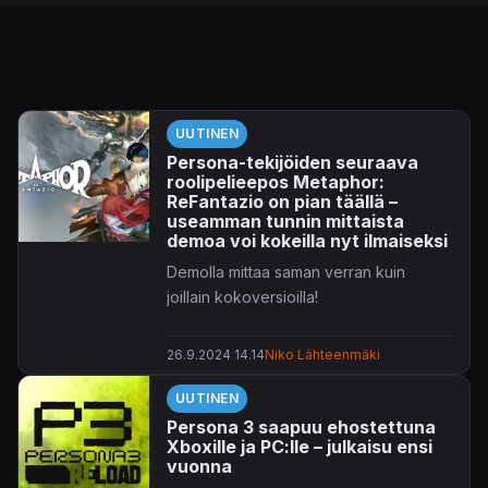
UUTINEN
Persona-tekijöiden seuraava
roolipelieepos Metaphor:
ReFantazio on pian täällä –
useamman tunnin mittaista
demoa voi kokeilla nyt ilmaiseksi
Demolla mittaa saman verran kuin
joillain kokoversioilla!
26.9.2024 14.14
Niko Lähteenmäki
UUTINEN
Persona 3 saapuu ehostettuna
Xboxille ja PC:lle – julkaisu ensi
vuonna