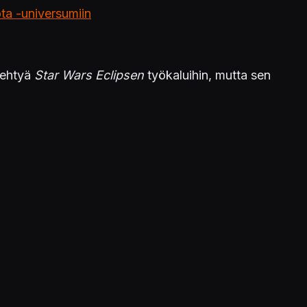
ota -universumiin
erehtyä
Star Wars Eclipsen
työkaluihin, mutta sen
työntekijöiden intohimon vuoksi, mutta tästä
selvillä.