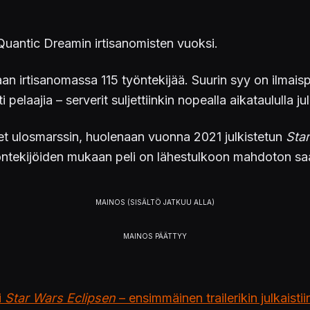
 Quantic Dreamin irtisanomisten vuoksi.
n irtisanomassa 115 työntekijää. Suurin syy on ilmais
elaajia – serverit suljettiinkin nopealla aikataululla ju
eet ulosmarssin, huolenaan vuonna 2021 julkistetun
Sta
tekijöiden mukaan peli on lähestulkoon mahdoton saada 
i
Star Wars Eclipsen
– ensimmäinen trailerikin julkaistii