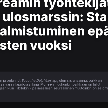
reamin työntekijä
t ulosmarssin: St
valmistuminen e
isten vuoksi
n ja pelannut
Ecco the Dolphinin
läpi, olen siis ansainnut paikkani
issä vain ylläpidossa ikinä. Moneen muuhunkin paikkaan on tullut
elaajaan kuin Tiltillekin – pelimaailman seuraaminen muutoinkin on se om