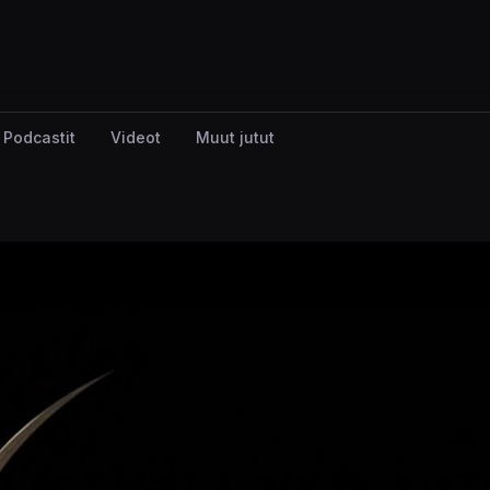
Podcastit
Videot
Muut jutut