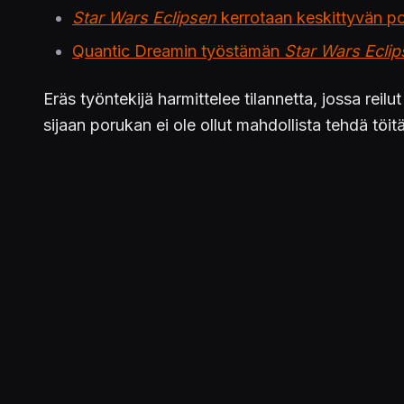
Star Wars Eclipsen
kerrotaan keskittyvän pol
Quantic Dreamin työstämän
Star Wars Ecli
Eräs työntekijä harmittelee tilannetta, jossa rei
sijaan porukan ei ole ollut mahdollista tehdä töitä
Toinen nimetön lähde tuskailee puolestaan sitä, e
seuraava crunch-kulttuuri ei ole pitkällä tähtäim
Star Wars Eclipsen
kehitystyön on virallisesti ke