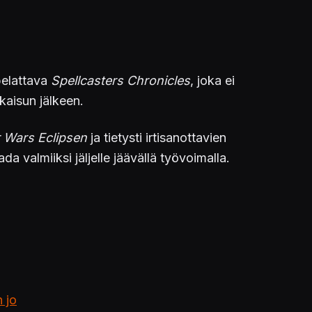
pelattava
Spellcasters Chronicles
, joka ei
lkaisun jälkeen.
r Wars Eclipsen
ja tietysti irtisanottavien
valmiiksi jäljelle jäävällä työvoimalla.
n jo