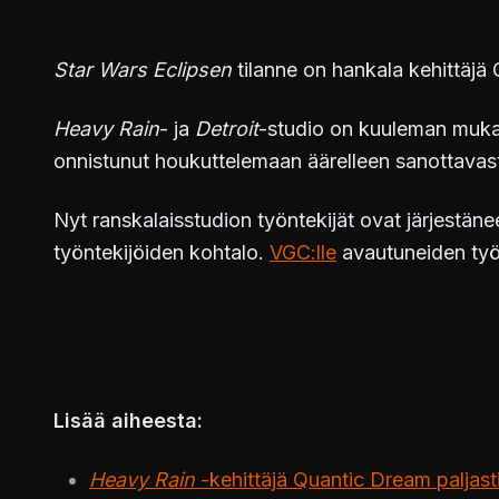
Star Wars Eclipsen
tilanne on hankala kehittäjä
Heavy Rain
- ja
Detroit
-studio on kuuleman mukaa
onnistunut houkuttelemaan äärelleen sanottavasti p
Nyt ranskalaisstudion työntekijät ovat järjestän
työntekijöiden kohtalo.
VGC:lle
avautuneiden työn
Lisää aiheesta:
Heavy Rain
-kehittäjä Quantic Dream paljast