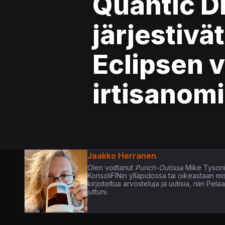
Quantic D
järjestivä
Eclipsen 
irtisanom
Jaakko Herranen
Olen voittanut
Punch-Outissa
Mike Tysoni
KonsoliFINin ylläpidossa tai oikeastaan m
kirjoiteltua arvosteluja ja uutisia, niin P
juttuni.