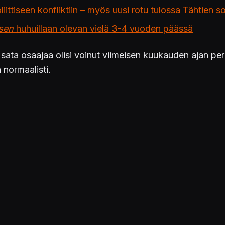
iittiseen konfliktiin – myös uusi rotu tulossa Tähtien s
psen
huhuillaan olevan vielä 3-4 vuoden päässä
lut sata osaajaa olisi voinut viimeisen kuukauden ajan p
 normaalisti.
ttä johtoporras kyllä tietää pelin lopulta valmistuvan 
ellä kenellekään hyväksi.
rrottu jatkuvan, mutta julkaisupäivä ei ole edelleenkään 