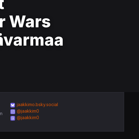
t
ar Wars
pävarmaa
jaakkimo.bsky.social
@jaakkim0
in
@jaakkim0