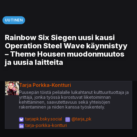
UUTINEN
Rainbow Six Siegen uusi kausi
Operation Steel Wave käynnistyy
– Theme Housen muodonmuutos
ja uusia laitteita
Tarja Porkka-Kontturi
Puusepän töistä pelialalle luikahtanut kulttuurituottaja ja
yrittäjä, jonka työssä korostuvat liiketoiminnan
kehittäminen, saavutettavuus sekä yhteisöjen
rakentaminen ja niiden kanssa työskentely.
tarjapk.bsky.social
@tarja_pk
tarja-porkka-kontturi