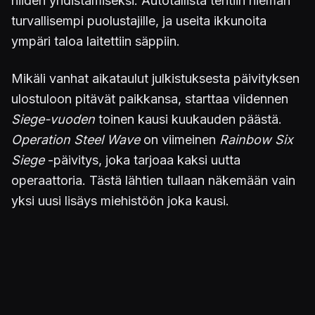
niiden yhdistämiseksi. Autotallista tehtiin hieman
turvallisempi puolustajille, ja useita ikkunoita
ympäri taloa laitettiin säppiin.
Mikäli vanhat aikataulut julkistuksesta päivityksen
ulostuloon pitävät paikkansa, starttaa viidennen
Siege-vuoden
toinen kausi kuukauden päästä.
Operation Steel Wave
on viimeinen
Rainbow Six
Siege
-päivitys, joka tarjoaa kaksi uutta
operaattoria. Tästä lähtien tullaan näkemään vain
yksi uusi lisäys miehistöön joka kausi.
Tom Clancy's Rainbow Six Siege
on julkaistu
PC:lle, Xbox Onelle sekä PlayStation 4:lle. Ubisoft
aikoo tuoda suositun moninpelinsä myös uuden
sukupolven konsoleille, lue asiasta lisää
täältä.