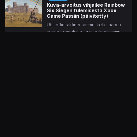
Kuva-arvoitus vihjailee Rainbow
Six Siegen tulemisesta Xbox
Game Passiin (päivitetty)
Ubisoftin taktinen ammuskelu saapuu
uusille konsoleille, ja mitä ilmeisimmin
Xbox Game Passiin.
19.10.2020 17.00
Tarja Porkka-Kontturi
UUTINEN
Ubisoft Forward – kaikki
tapahtumassa esitellyt trailerit
Ubisoft Forward -tapahtuma paljasti
muun muassa tuoretta materiaalia
seuraavan sukupolven roolipelistä.
11.9.2020 08.54
Tarja Porkka-Kontturi
UUTINEN
Toinen Ubisoft Forward
järjestetään syyskuussa –
esittelyssä Immortals: Fenyx
Rising ja paljon muuta