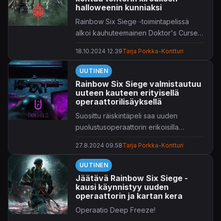
kasvavaa operaattorivalikoimaa –
halloweenin kunniaksi
vieläpä pysyvänä hahmolisäyksenä.
Rainbow Six Siege -toimintapelissä
Ikoninen sankari liittyy kööriin 3.
alkoi kauhuteemainen Doktor's Curse -
maaliskuuta käynnistyvän Silent Hunt -
tapahtuma.
kauden mukana.
18.10.2024 12.39
Tarja Porkka-Kontturi
Lisää aiheesta:
UUTINEN
Rainbow Six Siege valmistautuu
uuteen kauteen erityisellä
operaattorilisäyksellä
Suosittu räiskintäpeli saa uuden
puolustusoperaattorin erikoisilla
taktisilla välineillä.
27.8.2024 09.58
Tarja Porkka-Kontturi
UUTINEN
Jäätävä Rainbow Six Siege -
kausi käynnistyy uuden
operaattorin ja kartan kera
Operaatio Deep Freeze!