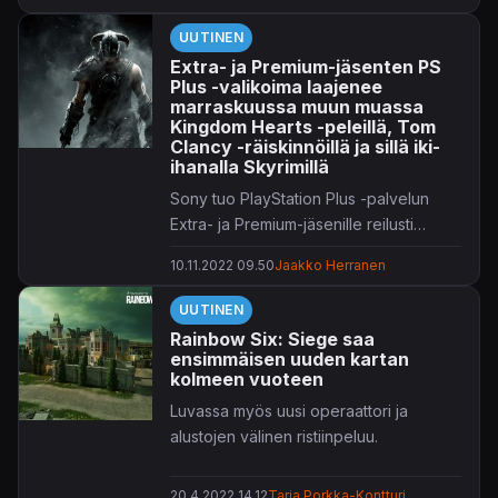
UUTINEN
Extra- ja Premium-jäsenten PS
Plus -valikoima laajenee
marraskuussa muun muassa
Kingdom Hearts -peleillä, Tom
Clancy -räiskinnöillä ja sillä iki-
ihanalla Skyrimillä
Sony tuo PlayStation Plus -palvelun
Extra- ja Premium-jäsenille reilusti
pelattavaa marraskuun 15. päivä.
10.11.2022 09.50
Jaakko Herranen
UUTINEN
Rainbow Six: Siege saa
ensimmäisen uuden kartan
kolmeen vuoteen
Luvassa myös uusi operaattori ja
alustojen välinen ristiinpeluu.
20.4.2022 14.12
Tarja Porkka-Kontturi