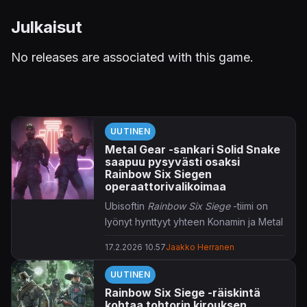
Julkaisut
No releases are associated with this game.
UUTINEN
Metal Gear -sankari Solid Snake
saapuu pysyvästi osaksi
Rainbow Six Siegen
operaattorivalikoimaa
Ubisoftin
Rainbow Six Siege
-tiimi on
lyönyt hynttyyt yhteen Konamin ja Metal
Gear -sarjan kanssa.
17.2.2026 10.57
Jaakko Herranen
Vähintäänkin ikonisesta
Metal Gear
-
UUTINEN
sarjasta tuttu Solid Snake hiiviskelee
Rainbow Six Siege -räiskintä
osaksi
Rainbow Six Siegen
alati
kohtaa tohtorin kirouksen