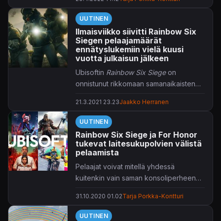
UUTINEN
Ilmaisviikko siivitti Rainbow Six
Siegen pelaajamäärät
ennätyslukemiin vielä kuusi
vuotta julkaisun jälkeen
Ubisoftin
Rainbow Six Siege
on
onnistunut rikkomaan samanaikaisten
pelaajien ennätyksensä, vain vaivaiset
21.3.2021 23.23
Jaakko Herranen
kuusi vuotta julkaisun jälkeen.
UUTINEN
Rainbow Six Siege ja For Honor
tukevat laitesukupolvien välistä
pelaamista
Pelaajat voivat mitellä yhdessä
kuitenkin vain saman konsoliperheen
sisällä.
31.10.2020 01.02
Tarja Porkka-Kontturi
UUTINEN