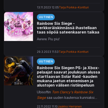
13.11.2023 12.05
Tarja Porkka-Kontturi
UUTINEN
Rainbow Six Siege -
verkkoräiskinnässä ihastellaan
taas söpöä sateenkaaren taikaa
Awww. Piu piu!
29.3.2023 11.53
Tarja Porkka-Kontturi
UUTINEN
Rainbow Six Siegen PS- ja Xbox-
pelaajat saavat joulukuun alussa
starttaavan Solar Raid -kauden
mukana jaetun etenemisen ja
alustojen välisen ristiinpeluun
Ubisoftin
Tom Clancy's
Rainbow Six
Siege
saa uuden kautensa kunniaksi
reilusti uudistuksia.
22.11.2022 11.10
Jaakko Herranen