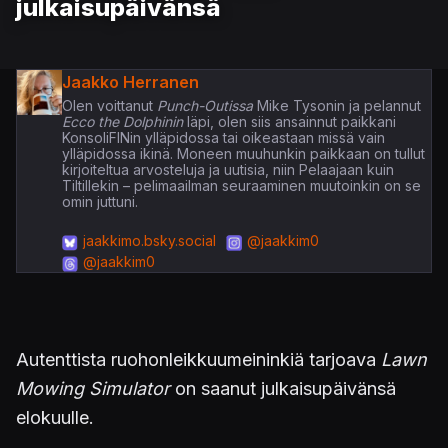
julkaisupäivänsä
Jaakko Herranen
Olen voittanut
Punch-Outissa
Mike Tysonin ja pelannut
Ecco the Dolphinin
läpi, olen siis ansainnut paikkani
KonsoliFINin ylläpidossa tai oikeastaan missä vain
ylläpidossa ikinä. Moneen muuhunkin paikkaan on tullut
kirjoiteltua arvosteluja ja uutisia, niin Pelaajaan kuin
Tiltillekin – pelimaailman seuraaminen muutoinkin on se
omin juttuni.
jaakkimo.bsky.social
@jaakkim0
@jaakkim0
Autenttista ruohonleikkuumeininkiä tarjoava
Lawn
Mowing Simulator
on saanut julkaisupäivänsä
elokuulle.