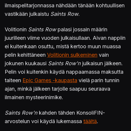
ilmaispelitarjonnassa nähdään tänään kohtuullisen
vastikään julkaistu
Saints Row
.
Volitionin
Saints Row
palasi jossain määrin
juurilleen viime vuoden julkaisullaan. Aivan nappiin
ei kuitenkaan osuttu, mistä kertoo muun muassa
pelin kehittäneen
Volitionin sulkeminen
vain
jokunen kuukausi
Saints Row'n
julkaisun jälkeen.
Pelin voi kuitenkin käydä nappaamassa maksutta
talteen
Epic Games -kaupasta
vielä parin tunnin
ajan, minkä jälkeen tarjolle saapuu seuraava
ilmainen mysteerinimike.
Saints Row'n
kahden tähden KonsoliFIN-
arvostelun voi käydä lukemassa
täältä
.