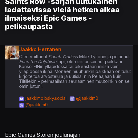
Saints Row -sarjan uutukainen
ladattavissa vielä hetken aikaa
ilmaiseksi Epic Games -
pelikaupasta
Jaakko Herranen
Olen voittanut
Punch-Outissa
Mike Tysonin ja pelannut
Ecco the Dolphinin
läpi, olen siis ansainnut paikkani
KonsoliFINin ylläpidossa tai oikeastaan missä vain
ylläpidossa ikinä. Moneen muuhunkin paikkaan on tullut
kirjoiteltua arvosteluja ja uutisia, niin Pelaajaan kuin
Tiltillekin – pelimaailman seuraaminen muutoinkin on se
omin juttuni.
jaakkimo.bsky.social
@jaakkim0
@jaakkim0
Epic Games Storen joulunajan