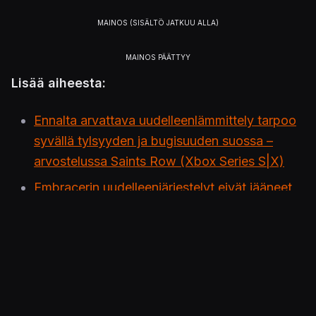
Lisää aiheesta:
Ennalta arvattava uudelleenlämmittely tarpoo
syvällä tylsyyden ja bugisuuden suossa –
arvostelussa Saints Row (Xbox Series S|X)
Embracerin uudelleenjärjestelyt eivät jääneet
ilman menetyksiä – Saints Row -kehittäjä
Volition suljettiin 30 vuoden jälkeen
KonsoliFIN Podcast #205: Pelien täyteinen
syksy lennätti studioon Jarkon ja Tontsan!
Nyt ei perusteta katujengiä vaan kokonainen