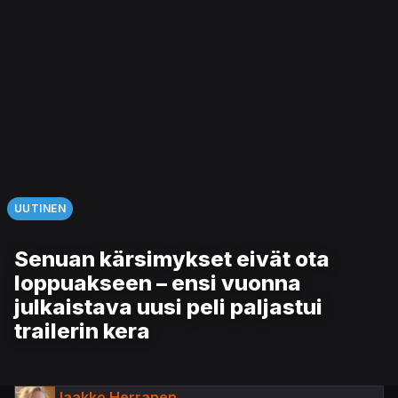
UUTINEN
Senuan kärsimykset eivät ota
loppuakseen – ensi vuonna
julkaistava uusi peli paljastui
trailerin kera
Jaakko Herranen