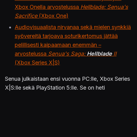
Xbox Onella arvostelussa
Hellblade: Senua's
Sacrifice
(Xbox One)
Audiovisuaalista nirvanaa sekä mielen synkkiä
syövereitä tarjoava soturikertomus jättää
pelillisesti kaipaamaan enemmän –
arvostelussa
Senua's Saga:
Hellblade
II
(Xbox Series X|S)
Senua julkaistaan ensi vuonna PC:lle, Xbox Series
X|S:lle sekä PlayStation 5:lle. Se on heti
ilmestyessään myös Play Anywhere- ja Game
Pass -nimike.