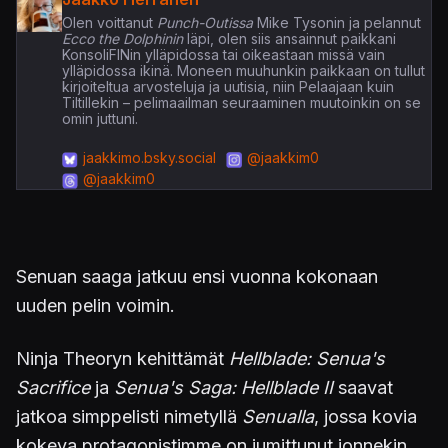
Olen voittanut
Punch-Outissa
Mike Tysonin ja pelannut
Ecco the Dolphinin
läpi, olen siis ansainnut paikkani
KonsoliFINin ylläpidossa tai oikeastaan missä vain
ylläpidossa ikinä. Moneen muuhunkin paikkaan on tullut
kirjoiteltua arvosteluja ja uutisia, niin Pelaajaan kuin
Tiltillekin – pelimaailman seuraaminen muutoinkin on se
omin juttuni.
jaakkimo.bsky.social
@jaakkim0
@jaakkim0
Senuan saaga jatkuu ensi vuonna kokonaan
uuden pelin voimin.
Ninja Theoryn kehittämät
Hellblade: Senua's
Sacrifice
ja
Senua's Saga: Hellblade II
saavat
jatkoa simppelisti nimetyllä
Senualla
, jossa kovia
kokeva protagonistimme on jumittunut jonnekin