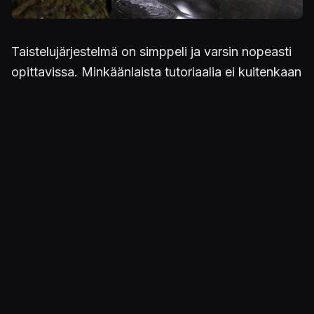
Taistelujärjestelmä on simppeli ja varsin nopeasti
opittavissa. Minkäänlaista tutoriaalia ei kuitenkaan
tarjota, vaan pelaajan on lähdettävä
ensimmäiseenkin taisteluunsa täysin mitään
tietämättä. Pienen totuttelun kautta kontrollit
iskostuvat takaraivoon, sillä taistelumekaniikat
rakentuvat pääasiassa vain muutaman
hyökkäysliikkeen sekä asiansa hoitavien torjunta-
ja väistötoimintojen ympärille. Senuan kohtaamat
demonit ja pomovastukset sekä näiden kanssa
käytävät taistelut ovatkin seikkailun eeppisintä
antia.