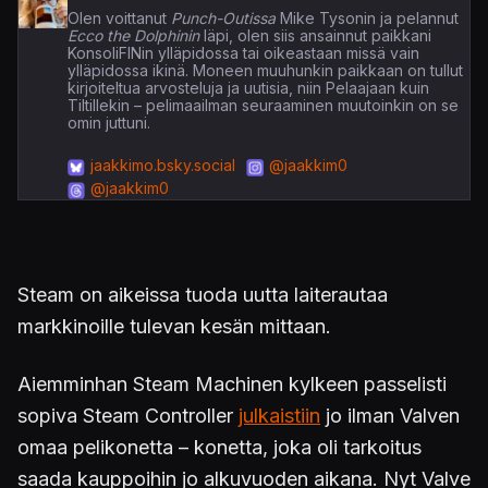
Olen voittanut
Punch-Outissa
Mike Tysonin ja pelannut
Ecco the Dolphinin
läpi, olen siis ansainnut paikkani
KonsoliFINin ylläpidossa tai oikeastaan missä vain
ylläpidossa ikinä. Moneen muuhunkin paikkaan on tullut
kirjoiteltua arvosteluja ja uutisia, niin Pelaajaan kuin
Tiltillekin – pelimaailman seuraaminen muutoinkin on se
omin juttuni.
jaakkimo.bsky.social
@jaakkim0
@jaakkim0
Steam on aikeissa tuoda uutta laiterautaa
markkinoille tulevan kesän mittaan.
Aiemminhan Steam Machinen kylkeen passelisti
sopiva Steam Controller
julkaistiin
jo ilman Valven
omaa pelikonetta – konetta, joka oli tarkoitus
saada kauppoihin jo alkuvuoden aikana. Nyt Valve