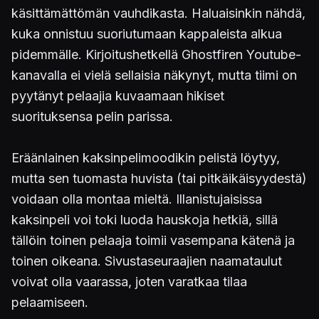
käsittämättömän vauhdikasta. Haluaisinkin nähdä,
kuka onnistuu suoriutumaan kappaleista alkua
pidemmälle. Kirjoitushetkellä Ghostfiren Youtube-
kanavalla ei vielä sellaisia näkynyt, mutta tiimi on
pyytänyt pelaajia kuvaamaan hikiset
suorituksensa pelin parissa.
Eräänlainen kaksinpelimoodikin pelistä löytyy,
mutta sen tuomasta huvista (tai pitkäikäisyydestä)
voidaan olla montaa mieltä. Illanistujaisissa
kaksinpeli voi toki luoda hauskoja hetkiä, sillä
tällöin toinen pelaaja toimii vasempana kätenä ja
toinen oikeana. Sivustaseuraajien naamataulut
voivat olla vaarassa, joten varatkaa tilaa
pelaamiseen.