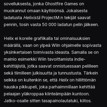
sovelluksesta, jonka Ghostfire Games on
muokannut omaan käyttöönsä. Jokaisesta
ladatusta
Helixistä
ProjectM:n tekijät saavat
pennin, tosin vasta 50 000 ladatun pelin jälkeen.
Helix ei koreile grafiikalla tai ominaisuuksien
määrällä, vaan on ylpeä Wiin ohjaimelle sopivasta
yksinkertaisen toimivasta ideasta. Samalla se on
mainio esimerkki Wiin tavoittamista indie-
kehittäjistä, jotka saavat onnistuessaan pelilleen
sekä tiimilleen julkisuutta ja tunnustusta. Tärkein
seikka on kuitenkin se, että
Helix
on hillittömän
hauska pikkupeli, joka parhaimmillaan kehittää
pelaajan yläkroppaa kiinteämpään kuntoon.
Jatko-osalle sitten tasapainolautatuki, kiitos.