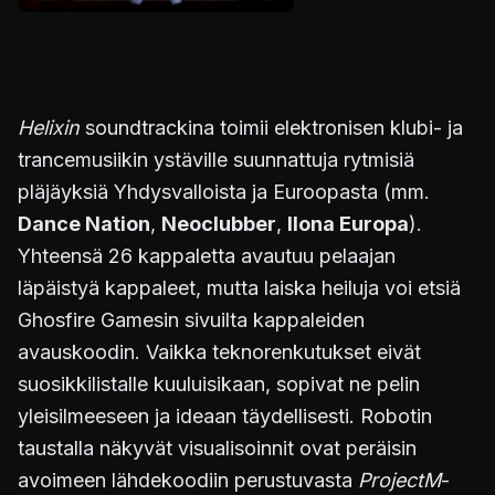
Helixin
soundtrackina toimii elektronisen klubi- ja
trancemusiikin ystäville suunnattuja rytmisiä
pläjäyksiä Yhdysvalloista ja Euroopasta (mm.
Dance Nation
,
Neoclubber
,
Ilona Europa
).
Yhteensä 26 kappaletta avautuu pelaajan
läpäistyä kappaleet, mutta laiska heiluja voi etsiä
Ghosfire Gamesin sivuilta kappaleiden
avauskoodin. Vaikka teknorenkutukset eivät
suosikkilistalle kuuluisikaan, sopivat ne pelin
yleisilmeeseen ja ideaan täydellisesti. Robotin
taustalla näkyvät visualisoinnit ovat peräisin
avoimeen lähdekoodiin perustuvasta
ProjectM
-