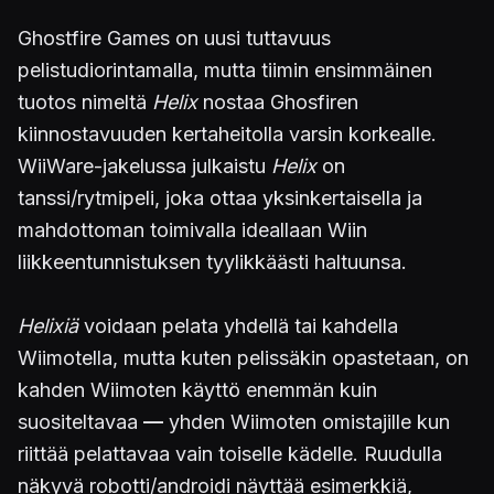
Ghostfire Games on uusi tuttavuus
pelistudiorintamalla, mutta tiimin ensimmäinen
tuotos nimeltä
Helix
nostaa Ghosfiren
kiinnostavuuden kertaheitolla varsin korkealle.
WiiWare-jakelussa julkaistu
Helix
on
tanssi/rytmipeli, joka ottaa yksinkertaisella ja
mahdottoman toimivalla ideallaan Wiin
liikkeentunnistuksen tyylikkäästi haltuunsa.
Helixiä
voidaan pelata yhdellä tai kahdella
Wiimotella, mutta kuten pelissäkin opastetaan, on
kahden Wiimoten käyttö enemmän kuin
suositeltavaa
—
yhden Wiimoten omistajille kun
riittää pelattavaa vain toiselle kädelle. Ruudulla
näkyvä robotti/androidi näyttää esimerkkiä,