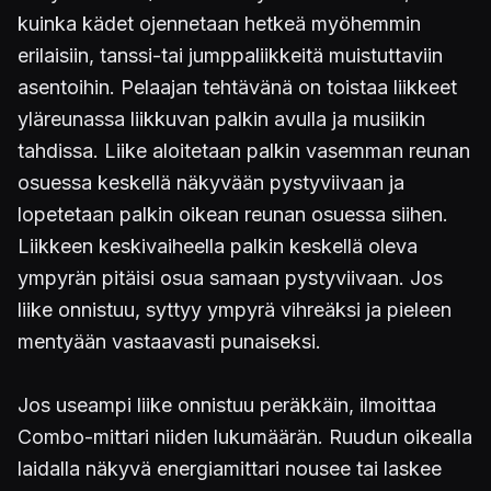
kuinka kädet ojennetaan hetkeä myöhemmin
erilaisiin, tanssi-tai jumppaliikkeitä muistuttaviin
asentoihin. Pelaajan tehtävänä on toistaa liikkeet
yläreunassa liikkuvan palkin avulla ja musiikin
tahdissa. Liike aloitetaan palkin vasemman reunan
osuessa keskellä näkyvään pystyviivaan ja
lopetetaan palkin oikean reunan osuessa siihen.
Liikkeen keskivaiheella palkin keskellä oleva
ympyrän pitäisi osua samaan pystyviivaan. Jos
liike onnistuu, syttyy ympyrä vihreäksi ja pieleen
mentyään vastaavasti punaiseksi.
Jos useampi liike onnistuu peräkkäin, ilmoittaa
Combo-mittari niiden lukumäärän. Ruudun oikealla
laidalla näkyvä energiamittari nousee tai laskee