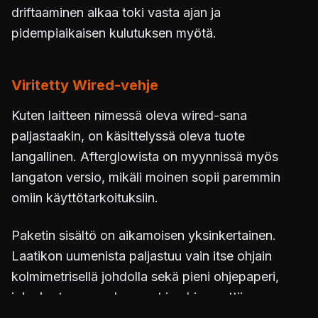
driftaaminen alkaa toki vasta ajan ja
pidempiaikaisen kulutuksen myötä.
Viritetty Wired-vehje
Kuten laitteen nimessä oleva wired-sana
paljastaakin, on käsittelyssä oleva tuote
langallinen. Afterglowista on myynnissä myös
langaton versio, mikäli moinen sopii paremmin
omiin käyttötarkoituksiin.
Paketin sisältö on aikamoisen yksinkertainen.
Laatikon uumenista paljastuu vain itse ohjain
kolmimetrisellä johdolla sekä pieni ohjepaperi,
joka kertoo perushommat ja ohjaa nettiin
selvittelemään lisää. Eipä tuo käyttöönotto kovin