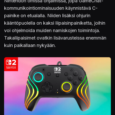
Nintendon omissa ohjaimissa, jopa GameChat-
kommunikointiominaisuuden käynnistävä C-
painike on etualalla. Niiden lisäksi ohjurin
kääntöpuolella on kaksi liipaisinpainiketta, joihin
voi ohjelmoida muiden namiskojen toimintoja.
Takaliipaisimet ovatkin lisävarusteissa enemmän
kuin paikallaan nykyään.
Kuva