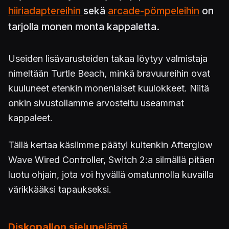
hiiriadaptereihin
sekä
arcade-pömpeleihin
on
tarjolla monen monta kappaletta.
Useiden lisävarusteiden takaa löytyy valmistaja
nimeltään Turtle Beach, minkä bravuureihin ovat
kuuluneet etenkin monenlaiset kuulokkeet. Niitä
onkin sivustollamme arvosteltu useammat
kappaleet.
Tällä kertaa käsiimme päätyi kuitenkin Afterglow
Wave Wired Controller, Switch 2:a silmällä pitäen
luotu ohjain, jota voi hyvällä omatunnolla kuvailla
värikkääksi tapaukseksi.
Diskopallon sielunelämä