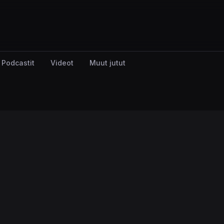
Podcastit
Videot
Muut jutut