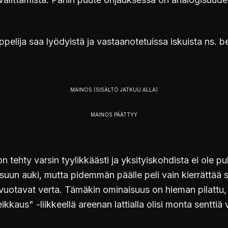
appelija saa lyödyistä ja vastaanotetuissa iskuista ns. 
on tehty varsin tyylikkäästi ja yksityiskohdista ei ole 
suun auki, mutta pidemmän päälle peli vain kierrättää sa
vuotavat verta. Tämäkin ominaisuus on hieman pilattu, 
ikkaus" -liikkeellä areenan lattialla olisi monta senttiä