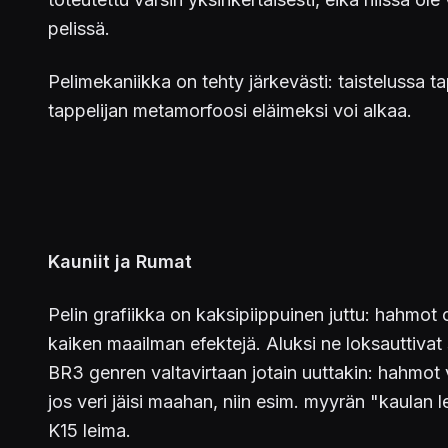
pelissä.
Pelimekaniikka on tehty järkevästi: taistelussa t
tappelijan metamorfoosi eläimeksi voi alkaa.
Kauniit ja Rumat
Pelin grafiikka on kaksipiippuinen juttu: hahmot 
kaiken maailman efektejä. Aluksi ne loksauttivat 
BR3 genren valtavirtaan jotain uuttakin: hahmot 
jos veri jäisi maahan, niin esim. myyrän "kaulan le
K15 leima.