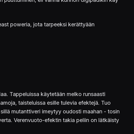
beast poweria, jota tarpeeksi kerättyään
pulaa. Tappeluissa käytetään melko runsaasti
moja, taisteluissa esille tulevia efektejä. Tuo
sillä mutanttiveri imeytyy oudosti maahan - tosin
 verta. Verenvuoto-efektin takia peliin on lätkäisty