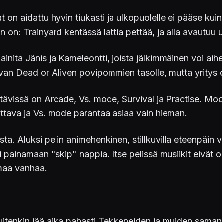
on aidattu hyvin tiukasti ja ulkopuolelle ei pääse kuin 
n on: Trainyard kentässä lattia pettää, ja alla avautuu
nita Jänis ja Kameleontti, joista jälkimmäinen voi aihe
ivan Dead or Aliven povipommien tasolle, mutta yritys
ävissä on Arcade, Vs. mode, Survival ja Practise. Moo
ttava ja Vs. mode parantaa asiaa vain hieman.
ta. Aluksi pelin animehenkinen, stillkuvilla eteenpäin vi
 painamaan "skip" nappia. Itse pelissä musiikit eivät o
amaa vanhaa.
tenkin jää aika pahasti Tekkeneiden ja muiden samanty