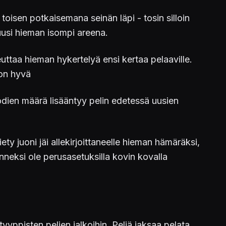
toisen potkaisemana seinän läpi - tosin silloin
 uusi hieman isompi areena.
uttaa hieman hykertelyä ensi kertaa pelaaville.
 on hyvä
dien määrä lisääntyy pelin edetessä uusien
ety juoni jäi allekirjoittaneelle hieman hämäräksi,
nneksi ole perusasetuksilla kovin kovalla
yppisten pelien jalkoihin. Peliä jaksaa pelata