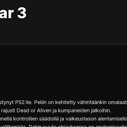
ar 3
ynyt PS2:lle. Peliin on kehitetty vähintäänkin omalaatu
 rajusti Dead or Aliven ja kumpaneiden jalkoihin.
ellä kontrollien säädollä ja vaikeustason alentamisella
ole valittamista. Pahin puute ohjauksessa on analogisuu