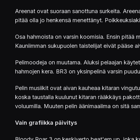
Areenat ovat suoraan sanottuna surkeita. Areenat 
pitää olla jo henkensä menettänyt. Poikkeuksiaki
Osa hahmoista on varsin koomisia. Ensin pitää mai
Kauniimman sukupuolen taistelijat eivät pääse a
Pelimoodeja on muutama. Aluksi pelaajan käytett
hahmojen kera. BR3 on yksinpelinä varsin puudu
Pelin musiikit ovat aivan kauheaa kitaran vingutus
koska taustalla kuulunut kitaran rääkkäys pakotti
voluumilla. Muuten pelin äänimaailma on sitä s
Vain grafiikka päivitys
Bloody Roar 3 on keskiverto beat'em up, joka kui