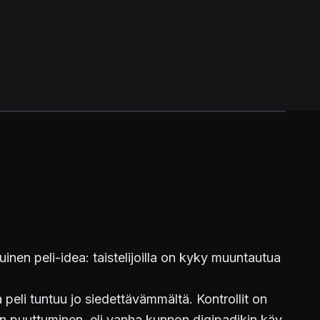
inen peli-idea: taistelijoilla on kyky muuntautua
 peli tuntuu jo siedettävämmältä. Kontrollit on
den puuttuminen, eli vanha kunnon digipadikin käy