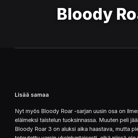
Bloody Ro
Lisää samaa
Nyt myös Bloody Roar -sarjan uusin osa on ilmest
eläimeksi taistelun tuoksinnassa. Muuten peli jää
Bloody Roar 3 on aluksi aika haastava, mutta pien
toteutettu varsin yksinkertaisesti, eikä niissä 