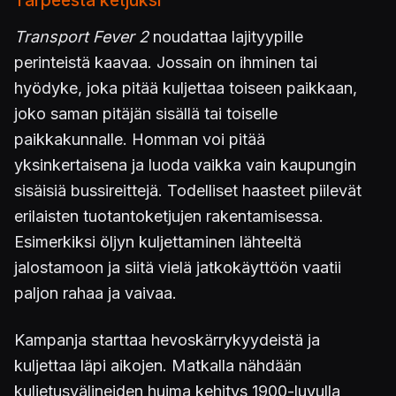
Transport Fever 2
noudattaa lajityypille
perinteistä kaavaa. Jossain on ihminen tai
hyödyke, joka pitää kuljettaa toiseen paikkaan,
joko saman pitäjän sisällä tai toiselle
paikkakunnalle. Homman voi pitää
yksinkertaisena ja luoda vaikka vain kaupungin
sisäisiä bussireittejä. Todelliset haasteet piilevät
erilaisten tuotantoketjujen rakentamisessa.
Esimerkiksi öljyn kuljettaminen lähteeltä
jalostamoon ja siitä vielä jatkokäyttöön vaatii
paljon rahaa ja vaivaa.
Kampanja starttaa hevoskärrykyydeistä ja
kuljettaa läpi aikojen. Matkalla nähdään
kuljetusvälineiden huima kehitys 1900-luvulla