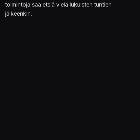
toimintoja saa etsiä vielä lukuisten tuntien
jälkeenkin.
Kuva
Suklaaksi naamioituja pökäleitä
kuluttajalle