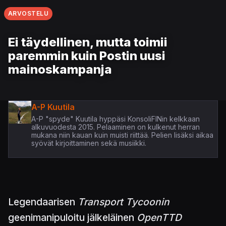
ARVOSTELU
Ei täydellinen, mutta toimii
paremmin kuin Postin uusi
mainoskampanja
A-P Kuutila
A-P "spyde" Kuutila hyppäsi KonsoliFINin kelkkaan
alkuvuodesta 2015. Pelaaminen on kulkenut herran
mukana niin kauan kuin muisti riittää. Pelien lisäksi aikaa
syövät kirjoittaminen sekä musiikki.
Legendaarisen
Transport Tycoonin
geenimanipuloitu jälkeläinen
OpenTTD