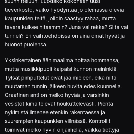
suunnitteluun. Luodako kokonaan uusi
tieverkosto, vaiko hyödyntää jo olemassa olevia
kaupunkien teitä, jolloin säästyy rahaa, mutta
tavara kulkee hitaammin? Juna vai rekka? Silta vai
tunneli? Eri vaihtoehdoissa on aina omat hyvät ja
huonot puolensa.
Yksinkertainen äänimaailma hoitaa hommansa,
mutta musiikkipuoli kaipaisi kunnon meininkiä.
Tylsät pimputtelut eivät jää mieleen, eikä niitä
muutaman tunnin jälkeen huvita edes kuunnella.
Graafinen anti on melko hyvää ja varsinkin
vesistöt kimaltelevat houkuttelevasti. Pientä
nykimistä ilmenee etenkin rakentaessa ja
suurempien kaupunkien vilinässä. Kontrollit
toimivat melko hyvin ohjaimella, vaikka tiettyjä