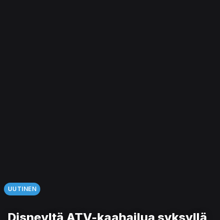
UUTINEN
Disneyltä ATV-kaahailua syksyllä