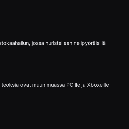
okaahailun, jossa huristellaan nelipyöräisillä
a teoksia ovat muun muassa PC:lle ja Xboxeille