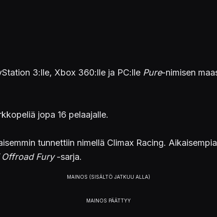
Station 3:lle, Xbox 360:lle ja PC:lle
Pure
-nimisen maast
kopeliä jopa 16 pelaajalle.
aisemmin tunnettiin nimellä Climax Racing. Aikaisempi
 Offroad Fury
-sarja.