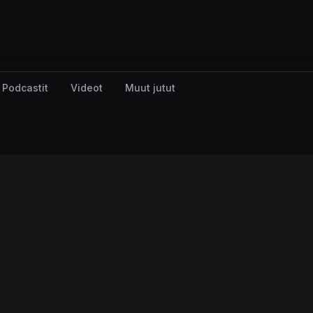
Podcastit
Videot
Muut jutut