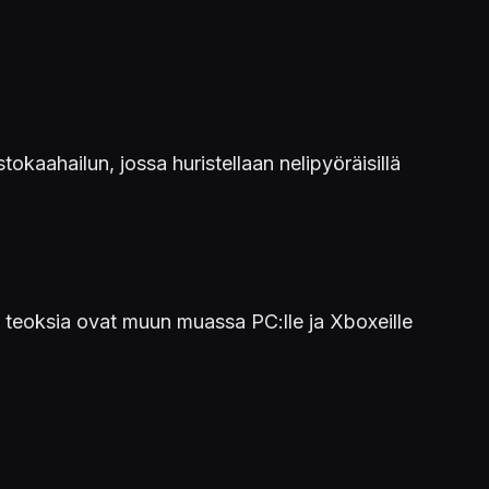
okaahailun, jossa huristellaan nelipyöräisillä
a teoksia ovat muun muassa PC:lle ja Xboxeille