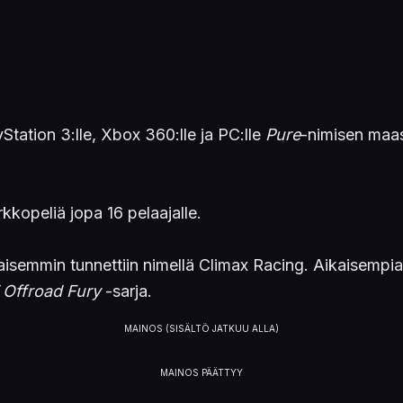
Station 3:lle, Xbox 360:lle ja PC:lle
Pure
-nimisen maast
kopeliä jopa 16 pelaajalle.
aisemmin tunnettiin nimellä Climax Racing. Aikaisempi
 Offroad Fury
-sarja.