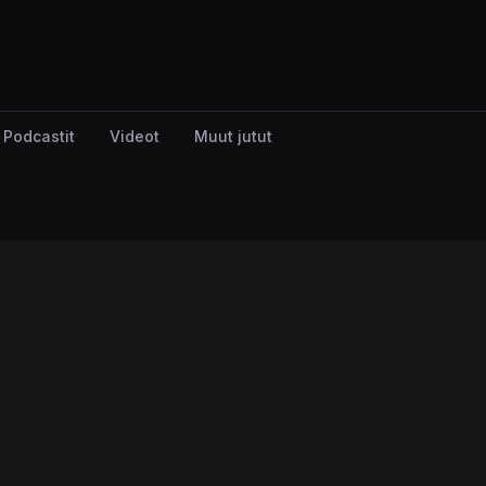
Podcastit
Videot
Muut jutut