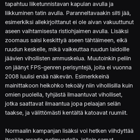
tapahtuu liiketunnistavan kapulan avulla ja
liikkuminen tatin avulla. Paranneltavaakin silti jää,
esimerkiksi allekirjoittanut ei ole aivan vakuuttunut
aseen vaihtamisesta ristiohjaimen avulla. Lisäksi
zoomaus saisi keskittyä aseen tähtäimeen, eikä
ruudun keskelle, mikä vaikeuttaa ruudun laidoille
jäävien vihollisten ammuskelua. Muutoinkin peliin
on jäänyt FPS-genren perisyntejä, joita ei vuonna
2008 luulisi enää näkevän. Esimerkkeinä
mainittakoon heikohko tekoäly niin vihollisilla kuin
omien puolella, tyhjästä ilmaantuvat viholliset,
jotka saattavat ilmaantua jopa pelaajan selän
taakse, ja välittömästi kentältä katoavat ruumiit.
Normaalin kampanjan lisäksi voi hetken viihdyttää
itseään arcade-pelimuodolla, jolloin samat