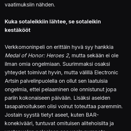
vaatimuksiin nähden.
Kuka sotaleikkiin lähtee, se sotaleikin
kestäkööt
Verkkomoninpeli on erittäin hyvä syy hankkia
Medal of Honor: Heroes 2
, mutta sekään ei ole
ilman omia ongelmiaan. Suurimmaksi osaksi
yhteydet toimivat hyvin, mutta välillä Electronic
Artsin palvelinpuolella on ollut sen laatuisia
ongelmia, ettei pelaaminen ole onnistunut jopa
pariin kokonaiseen päivään. Lisäksi aseiden
tasapainoituksen olisi voinut toteuttaa paremmin.
Jostain syystä tietyt aseet, kuten BAR-
konekivääri, tuntuvat omituisen alitehoisilta ja