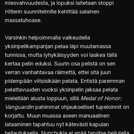
miesvahvuudesta, ja lopuksi laitetaan stoppi
Hitlerin suunnitelmille kehittää salainen
massatuhoase.
Varsinkin helpoimmalla vaikeudella
yksinpelikampanjan pelaa läpi muutamassa
tunnissa, mutta lyhykäisyyden voi laskea tällä
kertaa pelin eduksi. Suurin osa pelistä on sen
verran vanhahtavaa räimettä, ettei sitä juuri
pidempään viitsisikään pelata. Entistä paremman
pelattavuuden vuoksi yksinpelin jaksaa pelata
mielellään alusta loppuun, sillä
Medal of Honor:
Vanguardin
pahimmat ohjaukselliset tupeloinnit on
korjattu. Muun muassa aseen manuaalinen
lataaminen tapahtuu nyt kätevästi kapulan
heilautuksella. Nunchukia ei enää tarvitse heilutella