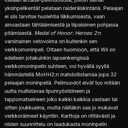
yksinpelikentät pelataan raideräiskintänä. Pelaajan
ei siis tarvitse huolehtia liikkumisesta, vaan
ainoastaan tähtäämisestä ja liipaisimen pohjassa
pitämisestä.
Medal of Honor: Heroes 2
:n
varsinainen vetovoima on kuitenkin sen
verkkomoninpeli. Ottaen huomioon, että Wii on
edelleen jotakuinkin lapsenkengissä
verkkomoninpelin suhteen, voi hyvällä syyllä
hämmästellä MoHH2:n mahdollistamaa jopa 32
pelaajan moninpeliä. Pelimuodot eivät tuo mitään
uutta mullistavaa lipunryöstöineen ja
tappomatseineen joko kaikki kaikkia vastaan tai
sitten joukkueina, mutta näilläkin saa jo mukavat
verkkoräimeet käyntiin. Karttoja on riittävästi ja
niiden suunnittelu on laadukasta moninpelin