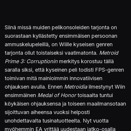
Siinä missä muiden pelikonsoleiden tarjonta on
suorastaan kyllästetty ensimmäisen persoonan
ammuskelupeleillä, on Wiille kyseisen genren
tarjonta ollut toistaiseksi vaatimatonta.
Metroid
Prime 3: Corruptionin
merkitys korostuu tällä
saralla siksi, että kyseinen peli todisti FPS-genren
toimivan mitä mainioimmin innovatiivisen
ohjauksen avulla. Ennen
Metroidia
ilmestynyt Wiin
ensimmäinen
Medal of Honor
toisaalta tuntui
köykäisen ohjauksensa ja toiseen maailmansotaan
sijoittuvan aiheensa vuoksi helposti
unohdettavalta tusinatuotteelta. Nyt vuotta
myöhemmin EA yrittää uudestaan jatko-osalla