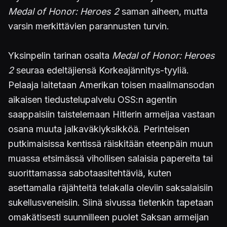
Medal of Honor: Heroes 2
saman aiheen, mutta
varsin merkittävien parannusten turvin.
Yksinpelin tarinan osalta
Medal of Honor: Heroes
2
seuraa edeltäjiensä Korkeajännitys-tyyliä.
Pelaaja laitetaan Amerikan toisen maailmansodan
aikaisen tiedustelupalvelu OSS:n agentin
saappaisiin taistelemaan Hitlerin armeijaa vastaan
osana muuta jalkaväkiyksikköä. Perinteisen
putkimaisissa kentissä räiskitään eteenpäin muun
muassa etsimässä vihollisen salaisia papereita tai
suorittamassa sabotaasitehtäviä, kuten
asettamalla räjähteitä telakalla oleviin saksalaisiin
sukellusveneisiin. Siinä sivussa tietenkin tapetaan
omakätisesti suunnilleen puolet Saksan armeijan