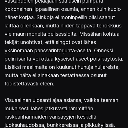
vastapuolen pelaajaan saa usein pumpata
kokonainen lippaallinen osumia, ennen kuin kuolo
hänet korjaa. Sinkoja ei moninpeliin olisi saanut
laittaa ollenkaan, mutta niiden tappava tehokkuus
vie maun monelta pelisessiolta. Missähän kohtaa
tekijät unohtivat, että singot ovat lähes
yksinomaan panssarintorjunta-aseita. Onneksi
pelin isäntä voi ottaa kyseiset aseet pois käytöstä.
Lisäksi maailmalta on kuulunut huhuja huijareista,
mutta näitä ei ainakaan testattaessa osunut
todistettavasti eteen.
Visuaalinen ulosanti ajaa asiansa, vaikka teeman
mukaisesti lähes jatkuvasti rämmitään
ruskeanharmaiden värisävyjen keskellä
juoksuhaudoissa, bunkkereissa ja pikkukylissä.