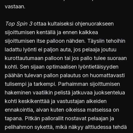
vastaan.
Top Spin 3
ottaa kultaiseksi ohjenuorakseen
sijoittumisen kentällä ja ennen kaikkea
sijoittumisen itse palloon nähden. Täysiin tehoihin
ladattu lyönti ei paljon auta, jos pelaaja joutuu
kurottautumaan palloon tai jos pallo tulee suoraan
kohti. Sen sijaan optimaalisen lyöntietäisyyden
päähän tulevan pallon palautus on huomattavasti
tulisempi ja tarkempi. Parhaimman sijoittumisen
hakeminen vaatiikin pelistä jatkuvaa juoksentelua
kohti keskikenttää ja vastustajan aikeiden
ennakointia, aivan kuten oikeissa matseissa on
tapana. Pitkän pallorallit nostavat pelaajan ja
pelihahmon sykettä, mikä näkyy alttiudessa tehdä