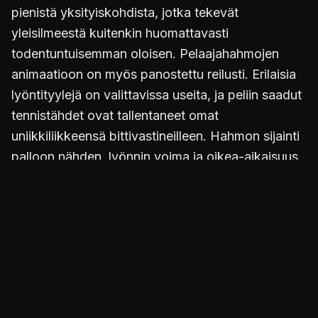
pienistä yksityiskohdista, jotka tekevät
yleisilmeestä kuitenkin huomattavasti
todentuntuisemman oloisen. Pelaajahahmojen
animaatioon on myös panostettu reilusti. Erilaisia
lyöntityylejä on valittavissa useita, ja peliin saadut
tennistähdet ovat tallentaneet omat
uniikkiliikkeensä bittivastineilleen. Hahmon sijainti
palloon nähden, lyönnin voima ja oikea-aikaisuus
vaikuttavat myös kuhunkin käynnistyvään
animaatioon, minkä vuoksi hahmojen liikehdintä
on monipuolista ja useamman pelin jälkeenkin
harvemmin toistavaa. Valitettavasti musiikista ei
voi sanoa samaa, sillä satunnaisvalinnan sijaan
samat biisit kuullaan aina samoissa tilanteissa.
Artistit vaihtelevat
Franz Ferdinandista