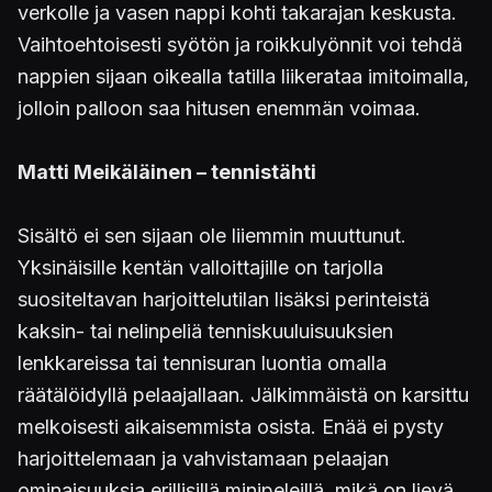
verkolle ja vasen nappi kohti takarajan keskusta.
Vaihtoehtoisesti syötön ja roikkulyönnit voi tehdä
nappien sijaan oikealla tatilla liikerataa imitoimalla,
jolloin palloon saa hitusen enemmän voimaa.
Matti Meikäläinen – tennistähti
Sisältö ei sen sijaan ole liiemmin muuttunut.
Yksinäisille kentän valloittajille on tarjolla
suositeltavan harjoittelutilan lisäksi perinteistä
kaksin- tai nelinpeliä tenniskuuluisuuksien
lenkkareissa tai tennisuran luontia omalla
räätälöidyllä pelaajallaan. Jälkimmäistä on karsittu
melkoisesti aikaisemmista osista. Enää ei pysty
harjoittelemaan ja vahvistamaan pelaajan
ominaisuuksia erillisillä minipeleillä, mikä on lievä