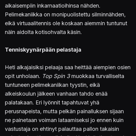
aikaisempiin inkarnaatioihinsa nähden.
Pelimekaniikka on monipuolistettu silminnähden,
eikä virtuaalitennis ole koskaan aiemmin tuntunut
näin aidolta kotisohvalta käsin.
Tenniskyynärpään pelastaja
Heti alkajaisiksi pelaaja saa heittää aiempien osien
opit unholaan.
Top Spin 3
muokkaa turvalliselta
tuntuneen pelimekaniikan tyystin, eikä
alkeiskoulun jälkeen vanhaan tahdo enää
palatakaan. Eri lyönnit tapahtuvat yhä
perusnapeista, mutta pelkän painalluksen sijaan
ne painetaan voiman lataamiseksi jo ennen kuin
vastustaja on ehtinyt palauttaa pallon takaisin