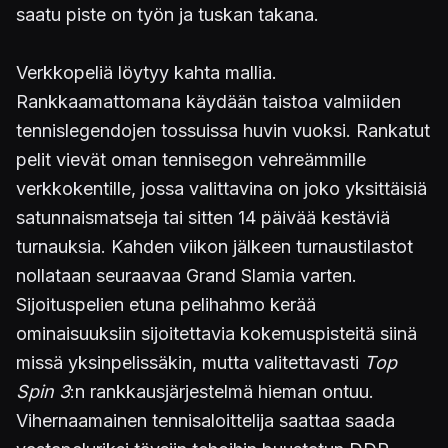
saatu piste on työn ja tuskan takana.
Verkkopeliä löytyy kahta mallia.
Rankkaamattomana käydään taistoa valmiiden
tennislegendojen tossuissa huvin vuoksi. Rankatut
pelit vievät oman tennisegon vehreämmille
verkkokentille, jossa valittavina on joko yksittäisiä
satunnaismatseja tai sitten 14 päivää kestäviä
turnauksia. Kahden viikon jälkeen turnaustilastot
nollataan seuraavaa Grand Slamia varten.
Sijoituspelien etuna pelihahmo kerää
ominaisuuksiin sijoitettavia kokemuspisteitä siinä
missä yksinpelissäkin, mutta valitettavasti
Top
Spin 3
:n rankkausjärjestelmä hieman ontuu.
Vihernaamainen tennisaloittelija saattaa saada