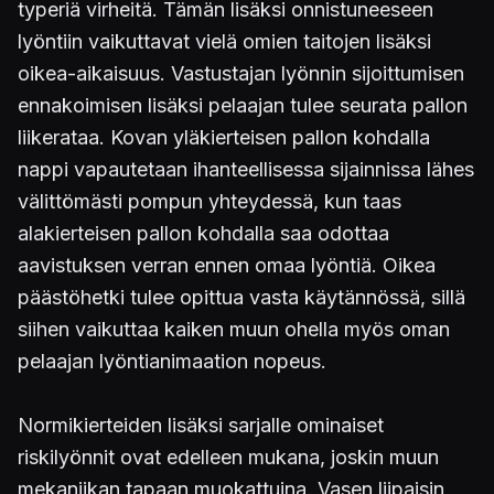
typeriä virheitä. Tämän lisäksi onnistuneeseen
lyöntiin vaikuttavat vielä omien taitojen lisäksi
oikea-aikaisuus. Vastustajan lyönnin sijoittumisen
ennakoimisen lisäksi pelaajan tulee seurata pallon
liikerataa. Kovan yläkierteisen pallon kohdalla
nappi vapautetaan ihanteellisessa sijainnissa lähes
välittömästi pompun yhteydessä, kun taas
alakierteisen pallon kohdalla saa odottaa
aavistuksen verran ennen omaa lyöntiä. Oikea
päästöhetki tulee opittua vasta käytännössä, sillä
siihen vaikuttaa kaiken muun ohella myös oman
pelaajan lyöntianimaation nopeus.
Normikierteiden lisäksi sarjalle ominaiset
riskilyönnit ovat edelleen mukana, joskin muun
mekaniikan tapaan muokattuina. Vasen liipaisin