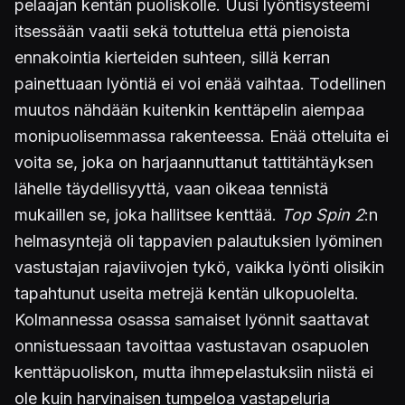
pelaajan kentän puoliskolle. Uusi lyöntisysteemi
itsessään vaatii sekä totuttelua että pienoista
ennakointia kierteiden suhteen, sillä kerran
painettuaan lyöntiä ei voi enää vaihtaa. Todellinen
muutos nähdään kuitenkin kenttäpelin aiempaa
monipuolisemmassa rakenteessa. Enää otteluita ei
voita se, joka on harjaannuttanut tattitähtäyksen
lähelle täydellisyyttä, vaan oikeaa tennistä
mukaillen se, joka hallitsee kenttää.
Top Spin 2
:n
helmasyntejä oli tappavien palautuksien lyöminen
vastustajan rajaviivojen tykö, vaikka lyönti olisikin
tapahtunut useita metrejä kentän ulkopuolelta.
Kolmannessa osassa samaiset lyönnit saattavat
onnistuessaan tavoittaa vastustavan osapuolen
kenttäpuoliskon, mutta ihmepelastuksiin niistä ei
ole kuin harvinaisen tumpeloa vastapeluria