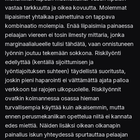
vastaa tarkkuutta ja oikea kovuutta. Molemmat
liipaisimet yhtaikaa painettuina on tappava
kombinaatio molempia. Enää liipaisimia painaessa
pelaajan viereen ei tosin ilmesty mittaria, jonka
marginaalialueelle tulisi tähdätä, vaan onnistuneen
lyönnin joutuu tekemään sokkona. Riskilyönti
edellyttää (kentällä sijoittumisen ja
lyöntiajoituksen suhteen) täydellistä suoritusta,
joskin pieni haparointi ei välttämättä ajata palloa
verkkoon tai rajojen ulkopuolelle. Riskilyönnit
ovatkin kolmannessa osassa hieman
turvallisempia käyttää kuin aikaisemmin, mutta
ennen perusmekaniikan opettelua niitä ei kannata
edes miettiä. Näiden lisäksi oikean olkanapin
painallus iskun yhteydessä spurtauttaa pelaajan