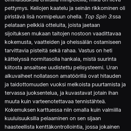
pettymys. Keilojen kaatelu ja seinän rikkominen oli
piristävä lisä normipeluun ohella.
Top Spin 3
:ssa
pelataan pelkkiä otteluita, joista jaetaan
sijoituksen mukaan taitojen nostoon vaadittavaa
kokemusta, vaatteiden ja oheissälän ostamiseen
tarvittavia pisteitä sekä rahaa. Vastus on heti
kättelyssä normitasolla hankala, mistä suurinta
kiitosta ansaitsee uudistettu pelisysteemi. Uran
alkuvaiheet nollatason amatöörillä ovat hitauden
ja taidottomuuden vuoksi melkoista puurtamista ja
tervassa juoksentelua, ja kuvastavat jotain ihan
muuta kuin varteenotettavaa tennistähteä.
Kokemuksen karttuessa niin omalla kuin valmiilla
kuuluisuuksilla pelaaminen on sen sijaan
haasteellista kenttäkontrollointia, jossa jokainen