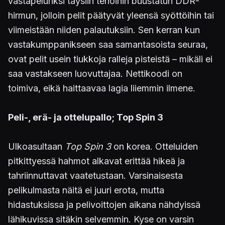
vastapeluriksi täysiin tehoihin buustatun DDR-
hirmun, jolloin pelit päätyvät yleensä syöttöihin tai
viimeistään niiden palautuksiin. Sen kerran kun
vastakumppanikseen saa samantasoista seuraa,
ovat pelit usein tiukkoja ralleja pisteistä – mikäli ei
saa vastakseen luovuttajaa. Nettikoodi on
toimiva, eikä haittaavaa lagia liiemmin ilmene.
Peli-, erä- ja ottelupallo; Top Spin 3
Ulkoasultaan
Top Spin 3
on korea. Otteluiden
pitkittyessä hahmot alkavat erittää hikeä ja
tahriinnuttavat vaatetustaan. Varsinaisesta
pelikulmasta näitä ei juuri erota, mutta
hidastuksissa ja pelivoittojen aikana nähdyissä
lähikuvissa sitäkin selvemmin. Kyse on varsin