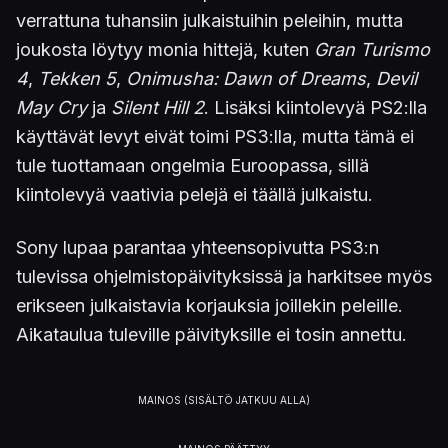
verrattuna tuhansiin julkaistuihin peleihin, mutta
joukosta löytyy monia hittejä, kuten
Gran Turismo
4
,
Tekken 5
,
Onimusha: Dawn of Dreams
,
Devil
May Cry
ja
Silent Hill 2
. Lisäksi kiintolevyä PS2:lla
käyttävät levyt eivät toimi PS3:lla, mutta tämä ei
tule tuottamaan ongelmia Euroopassa, sillä
kiintolevyä vaativia pelejä ei täällä julkaistu.
Sony lupaa parantaa yhteensopivutta PS3:n
tulevissa ohjelmistopäivityksissä ja harkitsee myös
erikseen julkaistavia korjauksia joillekin peleille.
Aikataulua tuleville päivityksille ei tosin annettu.