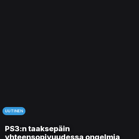
UUTINEN
PS3:n taaksepäin
yhteensopivuudessa ongelmia