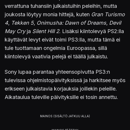
verrattuna tuhansiin julkaistuihin peleihin, mutta
joukosta löytyy monia hittejä, kuten
Gran Turismo
4
,
Tekken 5
,
Onimusha: Dawn of Dreams
,
Devil
May Cry
ja
Silent Hill 2
. Lisäksi kiintolevyä PS2:lla
käyttävät levyt eivät toimi PS3:lla, mutta tämä ei
tule tuottamaan ongelmia Euroopassa, sillä
kiintolevyä vaativia pelejä ei täällä julkaistu.
Sony lupaa parantaa yhteensopivutta PS3:n
tulevissa ohjelmistopäivityksissä ja harkitsee myös
erikseen julkaistavia korjauksia joillekin peleille.
Aikataulua tuleville päivityksille ei tosin annettu.