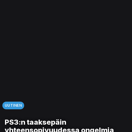
UUTINEN
PS3:n taaksepäin
yhteensopivuudessa ongelmia