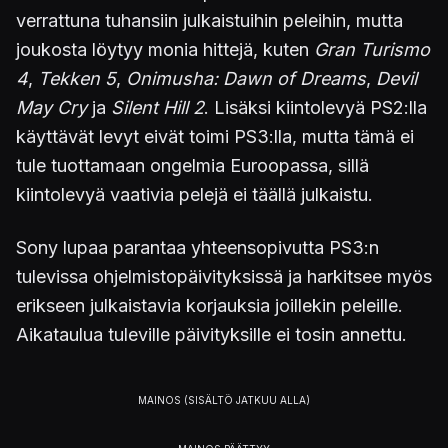
verrattuna tuhansiin julkaistuihin peleihin, mutta
joukosta löytyy monia hittejä, kuten
Gran Turismo
4
,
Tekken 5
,
Onimusha: Dawn of Dreams
,
Devil
May Cry
ja
Silent Hill 2
. Lisäksi kiintolevyä PS2:lla
käyttävät levyt eivät toimi PS3:lla, mutta tämä ei
tule tuottamaan ongelmia Euroopassa, sillä
kiintolevyä vaativia pelejä ei täällä julkaistu.
Sony lupaa parantaa yhteensopivutta PS3:n
tulevissa ohjelmistopäivityksissä ja harkitsee myös
erikseen julkaistavia korjauksia joillekin peleille.
Aikataulua tuleville päivityksille ei tosin annettu.