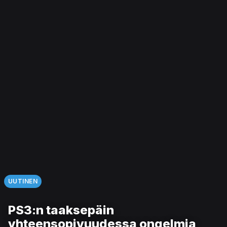
UUTINEN
PS3:n taaksepäin
yhteensopivuudessa ongelmia