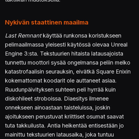
Nykivän staattinen maailma
Last Remnant
käyttää runkonsa koristukseen
pelimaailmassa yleisesti käytössä olevaa Unreal
Engine 3:sta. Tekstuurien hitaista latausajoista
tunnettu moottori sysää ongelmansa peliin melko
katastrofaalisin seurauksin, eivätkä Square Enixin
kokemattomat koodarit ole auttaneet asiaa.
Ruudunpäivityksen suhteen peli hyrrää kuin
diskohileet stroboissa. Diaesitys ilmenee
onnekseen ainoastaan taisteluissa, joskin
ajoitukseen perustuvat kriittiset osumat saavat
tuta takkuilusta. Antia heikentää entisestään jo
mainittu tekstuurien latausaika, joka tuntuu