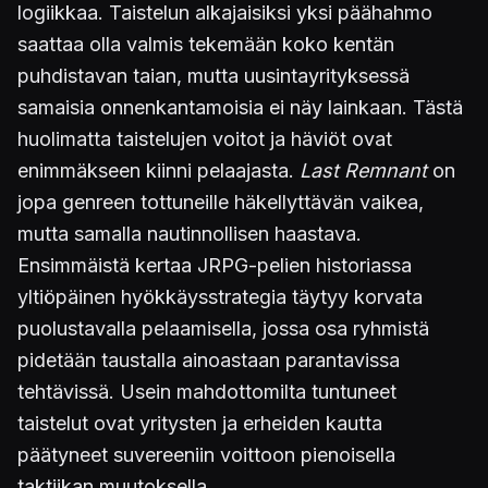
logiikkaa. Taistelun alkajaisiksi yksi päähahmo
saattaa olla valmis tekemään koko kentän
puhdistavan taian, mutta uusintayrityksessä
samaisia onnenkantamoisia ei näy lainkaan. Tästä
huolimatta taistelujen voitot ja häviöt ovat
enimmäkseen kiinni pelaajasta.
Last Remnant
on
jopa genreen tottuneille häkellyttävän vaikea,
mutta samalla nautinnollisen haastava.
Ensimmäistä kertaa JRPG-pelien historiassa
yltiöpäinen hyökkäysstrategia täytyy korvata
puolustavalla pelaamisella, jossa osa ryhmistä
pidetään taustalla ainoastaan parantavissa
tehtävissä. Usein mahdottomilta tuntuneet
taistelut ovat yritysten ja erheiden kautta
päätyneet suvereeniin voittoon pienoisella
taktiikan muutoksella.