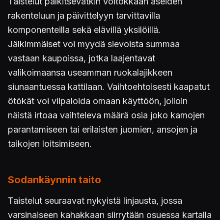
Taistelut palkitsevatkin voitokkaan aseiden
rakenteluun ja päivittelyyn tarvittavilla
komponenteilla sekä elävillä yksilöillä.
Jälkimmäiset voi myydä sievoista summaa
vastaan kaupoissa, jotka laajentavat
valikoimaansa useamman ruokalajikkeen
siunaantuessa kattilaan. Vaihtoehtoisesti kaapatut
ötökät voi viipaloida omaan käyttöön, jolloin
näistä irtoaa vaihteleva määrä osia joko kamojen
parantamiseen tai erilaisten juomien, ansojen ja
taikojen loitsimiseen.
Sodankäynnin taito
Taistelut seuraavat nykyistä linjausta, jossa
varsinaiseen kahakkaan siirrytään osuessa kartalla