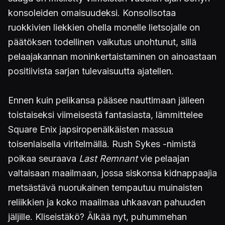
konsoleiden omaisuudeksi. Konsolisotaa
ruokkivien liekkien ohella monelle lietsojalle on
päätöksen todellinen vaikutus unohtunut, sillä
pelaajakannan moninkertaistaminen on ainoastaan
positiivista sarjan tulevaisuutta ajatellen.
Ennen kuin pelikansa pääsee nauttimaan jälleen
toistaiseksi viimeisestä fantasiasta, lämmittelee
Square Enix japsiropenälkäisten massua
toisenlaisella viritelmällä. Rush Sykes -nimistä
poikaa seuraava
Last Remnant
vie pelaajan
valtaisaan maailmaan, jossa siskonsa kidnappaajia
metsästävä nuorukainen tempautuu muinaisten
reliikkien ja koko maailmaa uhkaavan pahuuden
jäljille. Kliseistäkö? Älkää nyt, puhummehan