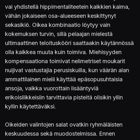
vai yhdistellä hippimentaliteetein kaikkien kaima,
vähän jokaiseen osa-alueeseen keskittynyt
sekasikiö. Oikea kombinaatio löytyy vain
kokemuksen turvin, sillä pelaajan mielestä
ultimaattinen teloituskööri saattaakin käytännössä
olla kaikkea muuta kuin toimiva. Miehisyyden
kompensaationa toimivat nelimetriset moukarit
nuijivat vastustajia perusiskuilla, kun väärän alan
ammattilainen mielii käyttää epäsopusuhtaisia
ansoja, vaikka vuorottain lisääntyviä
erikoisliikkeisiin tarvittavia pisteitä olisikin yllin
kyllin käytettäväksi.
Oikeiden valintojen salat ovatkin ryhmäläisten
keskuudessa sekä muodostelmissa. Ennen