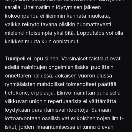
saralla. Unelmatiimin löytymisen jälkeen
kokoonpanoa ei liiemmin kannata muokata,
vaikka rekrytoitavana olisikin huomattavasti
mielenkiintoisempia yksilöitä. Lopputulos voi olla
kaikkea muuta kuin onnistunut.
Tuuripeli ei lopu siihen. Varsinaiset taistelut ovat
edellä mainittujen ongelmien lisäksi puolittain
onnettaren hallussa. Jokaisen vuoron alussa
ryhmäläisten mahdolliset toimenpiteet päättää
tietokone, ei pelaaja. Elinvoimamittari punaisella
vilkkuvan unionin repertuaarista ei välttämättä
löydykään parantamisvaihtoehtoja. Samaan
lottoarvontaan osallistuvat erikoishahmojen limit-
iskut, joiden ilmaantumisessa ei tunnu olevan