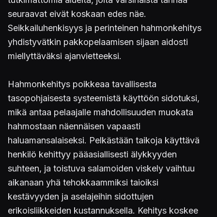
seuraavat eivät koskaan edes näe.
Seikkailuhenkisyys ja perinteinen hahmonkehitys
yhdistyvätkin pakkopelaamisen sijaan aidosti
miellyttäväksi ajanvietteeksi.
Hahmonkehitys poikkeaa tavallisesta
tasopohjaisesta systeemistä käyttöön sidotuksi,
mikä antaa pelaajalle mahdollisuuden muokata
hahmostaan näennäisen vapaasti
haluamansalaiseksi. Pelkästään taikoja käyttävä
henkilö kehittyy pääasiallisesti älykkyyden
suhteen, ja toistuva salamoiden viskely vaihtuu
aikanaan yhä tehokkaammiksi taioiksi
kestävyyden ja aselajeihin sidottujen
erikoisliikkeiden kustannuksella. Kehitys koskee