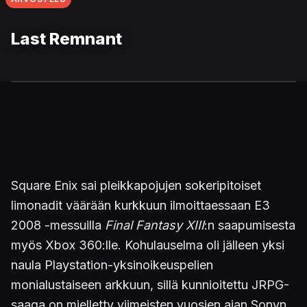
Last Remnant
Square Enix sai pleikkapojujen sokeripitoiset
limonadit väärään kurkkuun ilmoittaessaan E3
2008 -messuilla
Final Fantasy XIII
:n saapumisesta
myös Xbox 360:lle. Kohulauselma oli jälleen yksi
naula Playstation-yksinoikeuspelien
monialustaiseen arkkuun, sillä kunnioitettu JRPG-
saaga on mielletty viimeisten vuosien ajan Sonyn