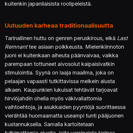
kuitenkin japanilaisista roolipeleistä.
Uutuuden karheaa traditionaalisuutta
Tarinallinen huttu on genren peruskirous, eikä
Last
Remnant
tee asiaan poikkeusta. Mielenkiinnoton
juoni ei kuitenkaan aiheuta päänvaivaa, vaikka
parempaan tottuneet aivosolut kaipaisivatkin
stimulointia. Syynä on laaja maailma, joka on
pelaajan vapaasti tutkittavissa melkein alusta
alkaen. Kaupunkien lukuisat tehtävät tarjoavat
hirviöjahdin ohella myös väkivallattomia
vaihtoehtoja, ja asukkaiden pyyntöjä suorittaessa
vierähtää huomaamatta useampi tunti pääjuonen
kustannuksella. Samalla kartoitetaan
tutkimattomia alueita, joita varsinaista tarinaa