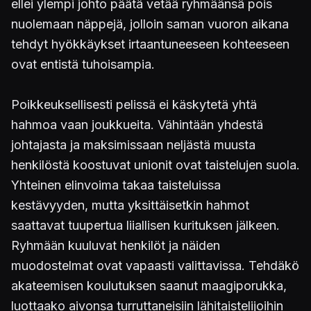
ellei ylempi johto päätä vetää ryhmäänsä pois
nuolemaan näppejä, jolloin saman vuoron aikana
tehdyt hyökkäykset irtaantuneeseen kohteeseen
ovat entistä tuhoisampia.
Poikkeuksellisesti pelissä ei käskytetä yhtä
hahmoa vaan joukkueita. Vähintään yhdestä
johtajasta ja maksimissaan neljästä muusta
henkilöstä koostuvat unionit ovat taistelujen suola.
Yhteinen elinvoima takaa taisteluissa
kestävyyden, mutta yksittäisetkin hahmot
saattavat tuupertua liiallisen kurituksen jälkeen.
Ryhmään kuuluvat henkilöt ja näiden
muodostelmat ovat vapaasti valittavissa. Tehdäkö
akateemisen koulutuksen saanut maagiporukka,
luottaako aivonsa turruttaneisiin lähitaistelijoihin