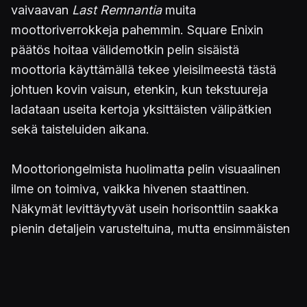
vaivaavan
Last Remnantia
muita
moottoriverrokkeja pahemmin. Square Enixin
päätös hoitaa välidemotkin pelin sisäistä
moottoria käyttämällä tekee yleisilmeestä tästä
johtuen kovin vaisun, etenkin, kun tekstuureja
ladataan useita kertoja yksittäisten välipätkien
sekä taisteluiden aikana.
Moottoriongelmista huolimatta pelin visuaalinen
ilme on toimiva, vaikka hivenen staattinen.
Näkymät levittäytyvät usein horisonttiin saakka
pienin detaljein varusteltuina, mutta ensimmäisten
kaupunkien jälkeen huomaa miljöön olevan vain
pinnallisesti kuorrutettu. Interaktiivisuus rajoittuu
ainoastaan muutamiin hahmoihin per