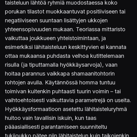
taisteluun lähtöä ryhmiä muodostaessa koko
porukan tilastot muokkaantuvat positiiviseen tai
negatiiviseen suuntaan lisättyjen ukkojen
yhteensopivuuden mukaan. Teoriassa mittaristo
vaikuttaa joukkueen yhteistoimintaan, ja
esimerkiksi lähitaisteluun keskittyvien ei kannata
ottaa mukaansa puhdasta velhoa kutittelemaan
risulla (ja tiputtamalla hyökkäysarvoja), vaan
hoitaa parannus vaikkapa shamaanitohtorin
rohtojen avulla. Käytännössä homma tuntuu
toimivan kuitenkin puhtaasti tuurin voimin – tai
vaihtoehtoisesti vaikuttavia parametrejä on useita.
Hyökkäysformaatioon asetettu lähitaisteluryhmä
huitoo vain tavallisin iskuin, kun taas
pääasiallisesti parantamiseen suunniteltu
tukijoukko pätee niin lähitaistelun kuin taikojenkin