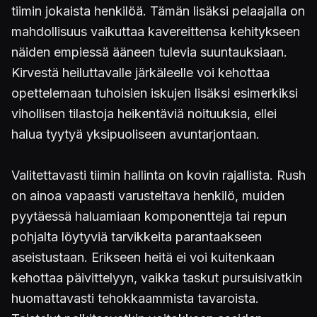
tiimin jokaista henkilöä. Tämän lisäksi pelaajalla on
mahdollisuus vaikuttaa kavereittensa kehitykseen
näiden empiessä ääneen tulevia suuntauksiaan.
Kirvestä heiluttavalle järkäleelle voi kehottaa
opettelemaan tuhoisien iskujen lisäksi esimerkiksi
vihollisen tilastoja heikentäviä noituuksia, ellei
halua tyytyä yksipuoliseen avuntarjontaan.
Valitettavasti tiimin hallinta on kovin rajallista. Rush
on ainoa vapaasti varusteltava henkilö, muiden
pyytäessä haluamiaan komponentteja tai repun
pohjalta löytyviä tarvikkeita parantaakseen
aseistustaan. Erikseen heitä ei voi kuitenkaan
kehottaa päivittelyyn, vaikka taskut pursuisivatkin
huomattavasti tehokkaammista tavaroista.