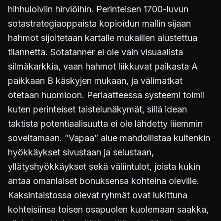
hihhuloiviin hirviöihin. Perinteisen 1700-luvun
sotastrategiaoppaista kopioidun mallin sijaan
hahmot sijoitetaan kartalle mukaillen alustettua
tilannetta. Sotatanner ei ole vain visuaalista
silmäkarkkia, vaan hahmot liikkuvat paikasta A
paikkaan B käskyjen mukaan, ja välimatkat
otetaan huomioon. Periaatteessa systeemi toimii
kuten perinteiset taistelunäkymät, sillä idean
taktista potentiaalisuutta ei ole lähdetty liiemmin
soveltamaan. ”Vapaa” alue mahdollistaa kuitenkin
hyökkäykset sivustaan ja selustaan,
yllätyshyökkäykset sekä väliintulot, joista kukin
antaa omanlaiset bonuksensa kohteina oleville.
Kaksintaistossa olevat ryhmät ovat lukittuna
kohteisiinsa toisen osapuolen kuolemaan saakka,