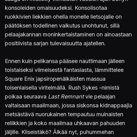
konsoleiden omaisuudeksi. Konsolisotaa
ruokkivien liekkien ohella monelle lietsojalle on
päätöksen todellinen vaikutus unohtunut, sillä
pelaajakannan moninkertaistaminen on ainoastaan
positiivista sarjan tulevaisuutta ajatellen.
Ennen kuin pelikansa pääsee nauttimaan jälleen
toistaiseksi viimeisestä fantasiasta, lämmittelee
Square Enix japsiropenälkäisten massua
toisenlaisella viritelmällä. Rush Sykes -nimistä
poikaa seuraava
Last Remnant
vie pelaajan
valtaisaan maailmaan, jossa siskonsa kidnappaajia
metsästävä nuorukainen tempautuu muinaisten
reliikkien ja koko maailmaa uhkaavan pahuuden
jäljille. Kliseistäkö? Älkää nyt, puhummehan