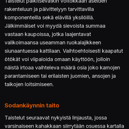
Taistelut palkitsevatkin voitokkaan aseiden
rakenteluun ja päivittelyyn tarvittavilla
komponenteilla sekä elävillä yksilöillä.
Jälkimmäiset voi myydä sievoista summaa
vastaan kaupoissa, jotka laajentavat
valikoimaansa useamman ruokalajikkeen
siunaantuessa kattilaan. Vaihtoehtoisesti kaapatut
ötökät voi viipaloida omaan käyttöön, jolloin
näistä irtoaa vaihteleva määrä osia joko kamojen
parantamiseen tai erilaisten juomien, ansojen ja
taikojen loitsimiseen.
Sodankäynnin taito
Taistelut seuraavat nykyistä linjausta, jossa
varsinaiseen kahakkaan siirrytään osuessa kartalla