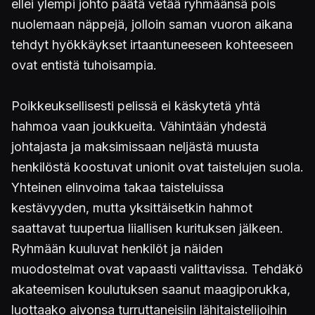
ellei ylempi johto päätä vetää ryhmäänsä pois
nuolemaan näppejä, jolloin saman vuoron aikana
tehdyt hyökkäykset irtaantuneeseen kohteeseen
ovat entistä tuhoisampia.
Poikkeuksellisesti pelissä ei käskytetä yhtä
hahmoa vaan joukkueita. Vähintään yhdestä
johtajasta ja maksimissaan neljästä muusta
henkilöstä koostuvat unionit ovat taistelujen suola.
Yhteinen elinvoima takaa taisteluissa
kestävyyden, mutta yksittäisetkin hahmot
saattavat tuupertua liiallisen kurituksen jälkeen.
Ryhmään kuuluvat henkilöt ja näiden
muodostelmat ovat vapaasti valittavissa. Tehdäkö
akateemisen koulutuksen saanut maagiporukka,
luottaako aivonsa turruttaneisiin lähitaistelijoihin