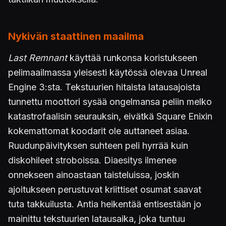
Nykivän staattinen maailma
Last Remnant
käyttää runkonsa koristukseen
pelimaailmassa yleisesti käytössä olevaa Unreal
Engine 3:sta. Tekstuurien hitaista latausajoista
tunnettu moottori sysää ongelmansa peliin melko
katastrofaalisin seurauksin, eivätkä Square Enixin
kokemattomat koodarit ole auttaneet asiaa.
Ruudunpäivityksen suhteen peli hyrrää kuin
diskohileet stroboissa. Diaesitys ilmenee
onnekseen ainoastaan taisteluissa, joskin
ajoitukseen perustuvat kriittiset osumat saavat
tuta takkuilusta. Antia heikentää entisestään jo
mainittu tekstuurien latausaika, joka tuntuu