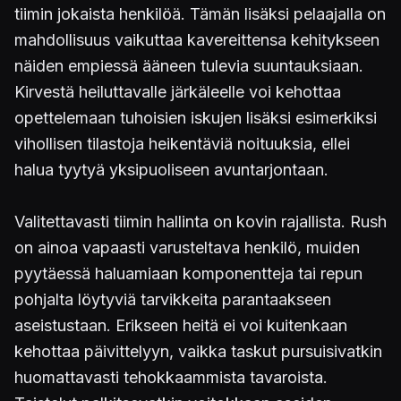
tiimin jokaista henkilöä. Tämän lisäksi pelaajalla on
mahdollisuus vaikuttaa kavereittensa kehitykseen
näiden empiessä ääneen tulevia suuntauksiaan.
Kirvestä heiluttavalle järkäleelle voi kehottaa
opettelemaan tuhoisien iskujen lisäksi esimerkiksi
vihollisen tilastoja heikentäviä noituuksia, ellei
halua tyytyä yksipuoliseen avuntarjontaan.
Valitettavasti tiimin hallinta on kovin rajallista. Rush
on ainoa vapaasti varusteltava henkilö, muiden
pyytäessä haluamiaan komponentteja tai repun
pohjalta löytyviä tarvikkeita parantaakseen
aseistustaan. Erikseen heitä ei voi kuitenkaan
kehottaa päivittelyyn, vaikka taskut pursuisivatkin
huomattavasti tehokkaammista tavaroista.