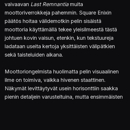
vaivaavan
Last Remnantia
muita
moottoriverrokkeja pahemmin. Square Enixin
päätös hoitaa välidemotkin pelin sisäistä
moottoria käyttämällä tekee yleisilmeestä tästä
johtuen kovin vaisun, etenkin, kun tekstuureja
ladataan useita kertoja yksittäisten välipätkien
sekä taisteluiden aikana.
Moottoriongelmista huolimatta pelin visuaalinen
ilme on toimiva, vaikka hivenen staattinen.
Näkymät levittäytyvät usein horisonttiin saakka
pienin detaljein varusteltuina, mutta ensimmäisten
kaupunkien jälkeen huomaa miljöön olevan vain
pinnallisesti kuorrutettu. Interaktiivisuus rajoittuu
ainoastaan muutamiin hahmoihin per