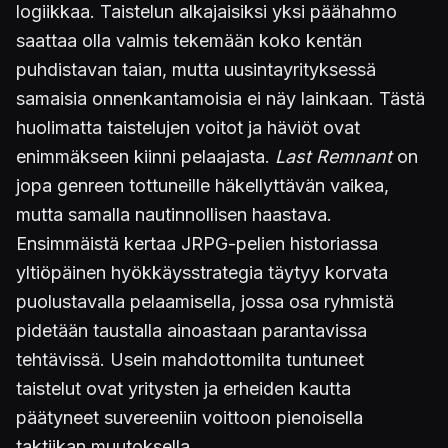
logiikkaa. Taistelun alkajaisiksi yksi päähahmo
saattaa olla valmis tekemään koko kentän
puhdistavan taian, mutta uusintayrityksessä
samaisia onnenkantamoisia ei näy lainkaan. Tästä
huolimatta taistelujen voitot ja häviöt ovat
enimmäkseen kiinni pelaajasta.
Last Remnant
on
jopa genreen tottuneille häkellyttävän vaikea,
mutta samalla nautinnollisen haastava.
Ensimmäistä kertaa JRPG-pelien historiassa
yltiöpäinen hyökkäysstrategia täytyy korvata
puolustavalla pelaamisella, jossa osa ryhmistä
pidetään taustalla ainoastaan parantavissa
tehtävissä. Usein mahdottomilta tuntuneet
taistelut ovat yritysten ja erheiden kautta
päätyneet suvereeniin voittoon pienoisella
taktiikan muutoksella.