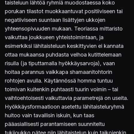
taisteluun lähtöä ryhmiä muodostaessa koko
porukan tilastot muokkaantuvat positiiviseen tai
negatiiviseen suuntaan lisättyjen ukkojen
yhteensopivuuden mukaan. Teoriassa mittaristo
vaikuttaa joukkueen yhteistoimintaan, ja
esimerkiksi lähitaisteluun keskittyvien ei kannata
ottaa mukaansa puhdasta velhoa kutittelemaan
risulla (ja tiputtamalla hyökkäysarvoja), vaan
hoitaa parannus vaikkapa shamaanitohtorin
rohtojen avulla. Käytännössä homma tuntuu
toimivan kuitenkin puhtaasti tuurin voimin – tai
vaihtoehtoisesti vaikuttavia parametrejä on useita.
Hyökkäysformaatioon asetettu lähitaisteluryhmä
huitoo vain tavallisin iskuin, kun taas
pääasiallisesti parantamiseen suunniteltu
tukijoukko pätee niin lähitaistelun kuin taikojenkin