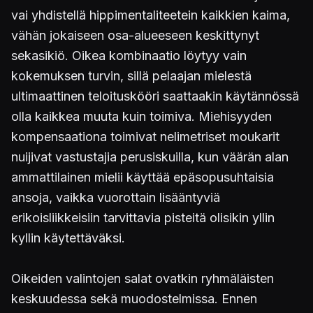
vai yhdistellä hippimentaliteetein kaikkien kaima,
vähän jokaiseen osa-alueeseen keskittynyt
sekasikiö. Oikea kombinaatio löytyy vain
kokemuksen turvin, sillä pelaajan mielestä
ultimaattinen teloituskööri saattaakin käytännössä
olla kaikkea muuta kuin toimiva. Miehisyyden
kompensaationa toimivat nelimetriset moukarit
nuijivat vastustajia perusiskuilla, kun väärän alan
ammattilainen mielii käyttää epäsopusuhtaisia
ansoja, vaikka vuorottain lisääntyviä
erikoisliikkeisiin tarvittavia pisteitä olisikin yllin
kyllin käytettäväksi.
Oikeiden valintojen salat ovatkin ryhmäläisten
keskuudessa sekä muodostelmissa. Ennen