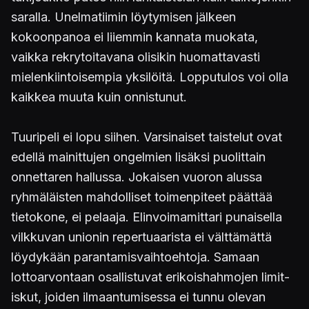
saralla. Unelmatiimin löytymisen jälkeen
kokoonpanoa ei liiemmin kannata muokata,
vaikka rekrytoitavana olisikin huomattavasti
mielenkiintoisempia yksilöitä. Lopputulos voi olla
kaikkea muuta kuin onnistunut.
Tuuripeli ei lopu siihen. Varsinaiset taistelut ovat
edellä mainittujen ongelmien lisäksi puolittain
onnettaren hallussa. Jokaisen vuoron alussa
ryhmäläisten mahdolliset toimenpiteet päättää
tietokone, ei pelaaja. Elinvoimamittari punaisella
vilkkuvan unionin repertuaarista ei välttämättä
löydykään parantamisvaihtoehtoja. Samaan
lottoarvontaan osallistuvat erikoishahmojen limit-
iskut, joiden ilmaantumisessa ei tunnu olevan