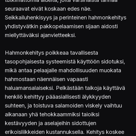
seuraavat eivät koskaan edes näe.
Seikkailuhenkisyys ja perinteinen hahmonkehitys
yhdistyvätkin pakkopelaamisen sijaan aidosti
miellyttäväksi ajanvietteeksi.
Hahmonkehitys poikkeaa tavallisesta
tasopohjaisesta systeemistä käyttöön sidotuksi,
mikä antaa pelaajalle mahdollisuuden muokata
hahmostaan näennäisen vapaasti
haluamansalaiseksi. Pelkästään taikoja käyttävä
henkilö kehittyy pääasiallisesti älykkyyden
suhteen, ja toistuva salamoiden viskely vaihtuu
aikanaan yhä tehokkaammiksi taioiksi
kestävyyden ja aselajeihin sidottujen
erikoisliikkeiden kustannuksella. Kehitys koskee