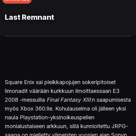
Last Remnant
Square Enix sai pleikkapojujen sokeripitoiset
limonadit väärään kurkkuun ilmoittaessaan E3
2008 -messuilla
Final Fantasy XIII
:n saapumisesta
myös Xbox 360:lle. Kohulauselma oli jälleen yksi
naula Playstation-yksinoikeuspelien
monialustaiseen arkkuun, sillä kunnioitettu JRPG-
saaga on mielletty viimeisten vuosien ajan Sonyn