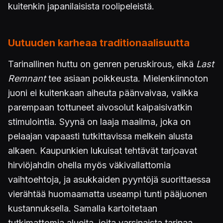
kuitenkin japanilaisista roolipeleistä.
Uutuuden karheaa traditionaalisuutta
Tarinallinen huttu on genren peruskirous, eikä
Last
Remnant
tee asiaan poikkeusta. Mielenkiinnoton
juoni ei kuitenkaan aiheuta päänvaivaa, vaikka
parempaan tottuneet aivosolut kaipaisivatkin
stimulointia. Syynä on laaja maailma, joka on
pelaajan vapaasti tutkittavissa melkein alusta
alkaen. Kaupunkien lukuisat tehtävät tarjoavat
hirviöjahdin ohella myös väkivallattomia
vaihtoehtoja, ja asukkaiden pyyntöjä suorittaessa
vierähtää huomaamatta useampi tunti pääjuonen
kustannuksella. Samalla kartoitetaan
tutkimattomia alueita, joita varsinaista tarinaa