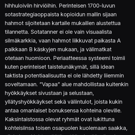
hihhuloiviin hirviöihin. Perinteisen 1700-luvun
sotastrategiaoppaista kopioidun mallin sijaan
hahmot sijoitetaan kartalle mukaillen alustettua
tilannetta. Sotatanner ei ole vain visuaalista
silmäkarkkia, vaan hahmot liikkuvat paikasta A
paikkaan B käskyjen mukaan, ja välimatkat
otetaan huomioon. Periaatteessa systeemi toimii
kuten perinteiset taistelunäkymät, sillä idean
taktista potentiaalisuutta ei ole lähdetty liiemmin
soveltamaan. ”Vapaa” alue mahdollistaa kuitenkin
hyökkäykset sivustaan ja selustaan,
yllätyshyökkäykset sekä väliintulot, joista kukin
antaa omanlaiset bonuksensa kohteina oleville.
Kaksintaistossa olevat ryhmät ovat lukittuna
kohteisiinsa toisen osapuolen kuolemaan saakka,