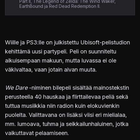
Part II, The Legend of Zelda: The Wind Waker,
EarthBound ja Red Dead Redemption II.
Wiille ja PS3:lle on julkistettu Ubisoft-pelistudion
kehittämä uusi partypeli. Peli on suunniteltu
aikuisempaan makuun, mutta luvassa ei ole
väkivaltaa, vaan jotain aivan muuta.
We Dare
-niminen bilepeli sisältää mainostekstin
perusteella 40 hauskaa ja flirttailevaa peliä sekä
tuttua musiikkia niin radion kuin elokuvienkin
puolelta. Valittavana on lisäksi viisi eri mielialaa,
mm. lumoava, tuhma ja seikkailunhaluinen, jotka
vaikuttavat pelaamiseen.