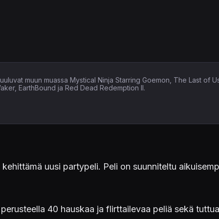
in kuuluvat muun muassa Mystical Ninja Starring Goemon, The Last of U
Waker, EarthBound ja Red Dead Redemption II.
on kehittämä uusi partypeli. Peli on suunniteltu aikuis
perusteella 40 hauskaa ja flirttailevaa peliä sekä tuttua