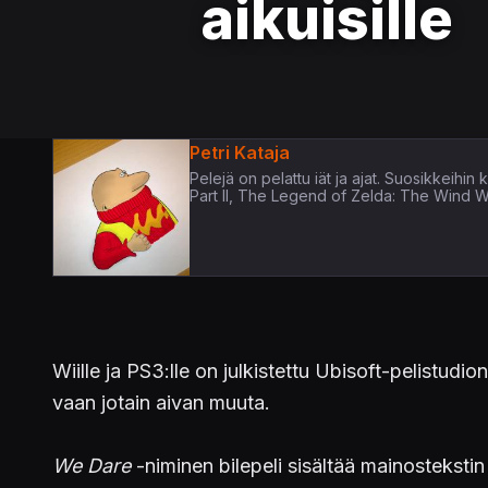
aikuisille
Petri Kataja
Pelejä on pelattu iät ja ajat. Suosikkeih
Part II, The Legend of Zelda: The Wind 
Wiille ja PS3:lle on julkistettu Ubisoft-pelistudi
vaan jotain aivan muuta.
We Dare
-niminen bilepeli sisältää mainostekstin 