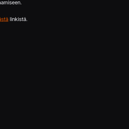
laamiseen.
ästä
linkistä.