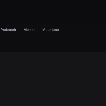
Podcastit
Videot
Muut jutut