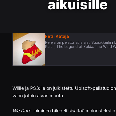
aikuisille
Petri Kataja
Pelejä on pelattu iät ja ajat. Suosikkeih
Part II, The Legend of Zelda: The Wind 
Wiille ja PS3:lle on julkistettu Ubisoft-pelistudi
vaan jotain aivan muuta.
We Dare
-niminen bilepeli sisältää mainostekstin 