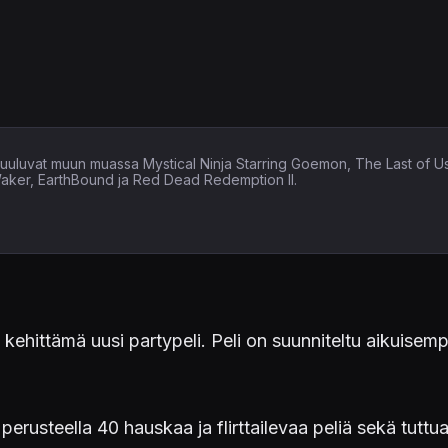
in kuuluvat muun muassa Mystical Ninja Starring Goemon, The Last of U
Waker, EarthBound ja Red Dead Redemption II.
on kehittämä uusi partypeli. Peli on suunniteltu aikuis
perusteella 40 hauskaa ja flirttailevaa peliä sekä tuttua