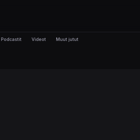
Podcastit
Videot
Muut jutut