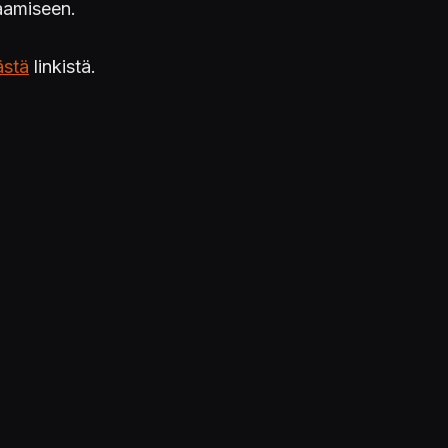
laamiseen.
ästä
linkistä.