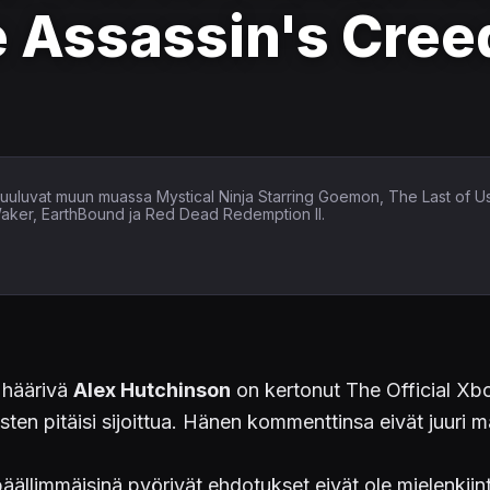
e Assassin's Creed
in kuuluvat muun muassa Mystical Ninja Starring Goemon, The Last of U
Waker, EarthBound ja Red Dead Redemption II.
a häärivä
Alex Hutchinson
on kertonut The Official Xb
ten pitäisi sijoittua. Hänen kommenttinsa eivät juuri mai
llimmäisinä pyörivät ehdotukset eivät ole mielenkiinto