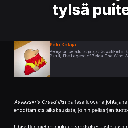
tylsä puit
Petri Kataja
Pelejä on pelattu iät ja ajat. Suosikkeih
Part II, The Legend of Zelda: The Wind 
Assassin's Creed III
:n parissa luovana johtajan
ehdottamista aikakausista, joihin pelisarjan tuotos
Ubisoftin miehen mukaan verkkokeskustelussa pää