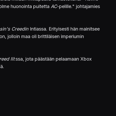
kolme huonointa puitetta
AC
-pelille." johtajamies
sin's Creedin
Intiassa. Erityisesti hän mainitsee
n, jolloin maa oli brittiläisen imperiumin
eed III
:ssa, jota päästään pelaamaan Xbox
ää.