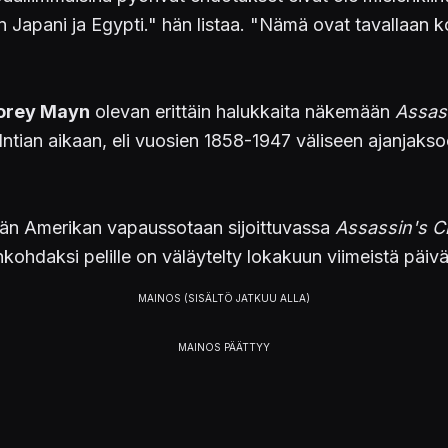
n Japani ja Egypti." hän listaa. "Nämä ovat tavallaan 
orey Mayn
olevan erittäin halukkaita näkemään
Assas
 Intian aikaan, eli vuosien 1858-1947 väliseen ajanjaksoo
än Amerikan vapaussotaan sijoittuvassa
Assassin's Cr
jankohdaksi pelille on väläytelty lokakuun viimeistä päiv