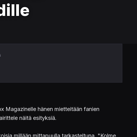
ille
s
ox Magazinelle hänen mietteitään fanien
rittele näitä esityksiä.
isia millään mittapuulla tarkasteltuna. "Kolme