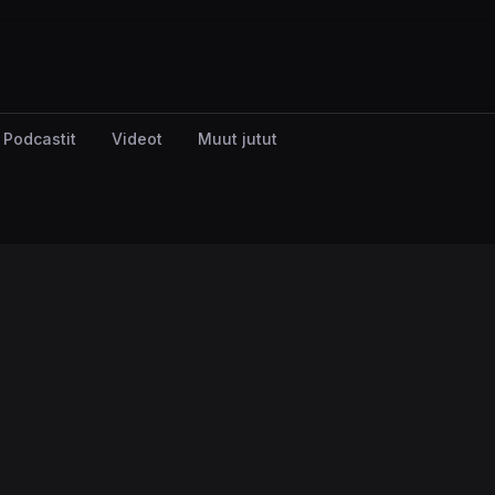
Podcastit
Videot
Muut jutut