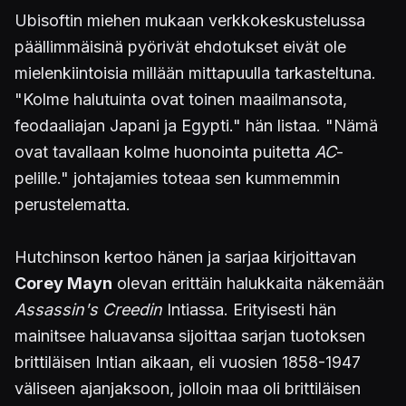
Ubisoftin miehen mukaan verkkokeskustelussa
päällimmäisinä pyörivät ehdotukset eivät ole
mielenkiintoisia millään mittapuulla tarkasteltuna.
"Kolme halutuinta ovat toinen maailmansota,
feodaaliajan Japani ja Egypti." hän listaa. "Nämä
ovat tavallaan kolme huonointa puitetta
AC
-
pelille." johtajamies toteaa sen kummemmin
perustelematta.
Hutchinson kertoo hänen ja sarjaa kirjoittavan
Corey Mayn
olevan erittäin halukkaita näkemään
Assassin's Creedin
Intiassa. Erityisesti hän
mainitsee haluavansa sijoittaa sarjan tuotoksen
brittiläisen Intian aikaan, eli vuosien 1858-1947
väliseen ajanjaksoon, jolloin maa oli brittiläisen