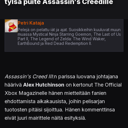
tylsä puite Assassin's Creedille
Petri Kataja
Pelejä on pelattu iät ja ajat. Suosikkeihin kuuluvat muun
muassa Mystical Ninja Starring Goemon, The Last of Us
Part II, The Legend of Zelda: The Wind Waker,
EarthBound ja Red Dead Redemption II.
Assassin's Creed III
:n parissa luovana johtajana
häärivä
Alex Hutchinson
on kertonut The Official
Xbox Magazinelle hänen mietteitään fanien
ehdottamista aikakausista, joihin pelisarjan
tuotosten pitäisi sijoittua. Hänen kommenttinsa
eivät juuri mairittele näitä esityksiä.