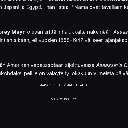
n Japani ja Egypti." hän listaa. "Nämä ovat tavallaan 
orey Mayn
olevan erittäin halukkaita näkemään
Assas
 Intian aikaan, eli vuosien 1858-1947 väliseen ajanjaksoo
än Amerikan vapaussotaan sijoittuvassa
Assassin's Cr
jankohdaksi pelille on väläytelty lokakuun viimeistä päiv