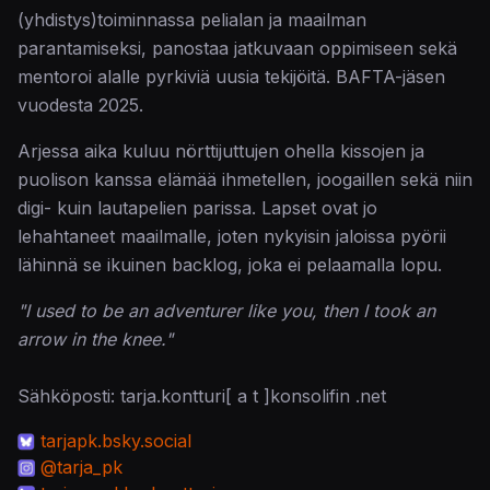
(yhdistys)toiminnassa pelialan ja maailman
parantamiseksi, panostaa jatkuvaan oppimiseen sekä
mentoroi alalle pyrkiviä uusia tekijöitä. BAFTA-jäsen
vuodesta 2025.
Arjessa aika kuluu nörttijuttujen ohella kissojen ja
puolison kanssa elämää ihmetellen, joogaillen sekä niin
digi- kuin lautapelien parissa. Lapset ovat jo
lehahtaneet maailmalle, joten nykyisin jaloissa pyörii
lähinnä se ikuinen backlog, joka ei pelaamalla lopu.
"I used to be an adventurer like you, then I took an
arrow in the knee."
Sähköposti: tarja.kontturi[ a t ]konsolifin .net
tarjapk.bsky.social
@tarja_pk