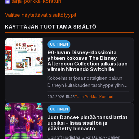
tarja-porkka-kontturi
Valitse näytettävät sisältötyypit
KÄYTTÄJÄN TUOTTAMA SISÄLTÖ
UUTINEN
90-luvun Disney-klassikoita
yhteen kokoava The Disney
Afternoon Collection julkaistaan
viimein Nintendo Switchille
Kokoelma tarjoaa nostalgisen paluun
Disneyn kultakauden tasohyppelyihin
nyt viimein myös Nintendon laitteilla.
29.1.2026 15.45
Tarja Porkka-Kontturi
UUTINEN
Just Dance+ pistää tanssilattiat
uusiksi – lisää sisältöä ja
päivitetty hinnasto
Ubisoft uudistaa
Just Dance
-pelien