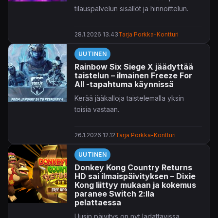
tilauspalvelun sisällöt ja hinnoittelun.
28.1.2026 13.43
Tarja Porkka-Kontturi
UUTINEN
Rainbow Six Siege X jäädyttää
taistelun – ilmainen Freeze For
All -tapahtuma käynnissä
Kerää jääkalloja taistelemalla yksin
toisia vastaan.
26.1.2026 12.12
Tarja Porkka-Kontturi
UUTINEN
Donkey Kong Country Returns
HD sai ilmaispäivityksen – Dixie
Kong liittyy mukaan ja kokemus
paranee Switch 2:lla
pelattaessa
Uusin päivitys on nyt ladattavissa