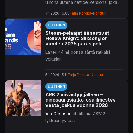
ulkona uutena nettipeliversiona, joka
toimii suoraan selaimessa ilman
7.1.2026 16.05
Tarja Porkka-Kontturi
latauksia.
UUTINEN
Steam-pelaajat äänestivät:
Hollow Knight: Silksong on
vuoden 2025 paras peli
Lähes 44 miljoonaa ääntä ratkaisi
voittajan.
5.1.2026 15.11
Tarja Porkka-Kontturi
UUTINEN
ARK 2 viivästyy jälleen –
dinosaurusjatko-osa ilmestyy
vasta joskus vuonna 2028
Vin Dieselin
tähdittämä
ARK 2
lykkääntyy taas.