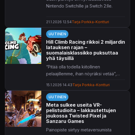
Nintendo Switchille ja Switch 2:lle.
21.1.2026 12.54
Tarja Porkka-Kontturi
UUTINEN
Hill Climb Racing rikkoi 2 miljardin
latauksen rajan –
suomalaisklassikko puksuttaa
yhä täysillä
“Pitää olla todella kiitollinen
pelaajillemme, ihan nöyräksi vetää”,
sanoo Fingersoftin toimitusjohtaja
15.1.2026 14.43
Tarja Porkka-Kontturi
Teemu Närhi
.
UUTINEN
Meta sulkee useita VR-
pelistudioita – lakkautettujen
joukossa Twisted Pixel ja
Sanzaru Games
Painopiste siirtyy metaversumista