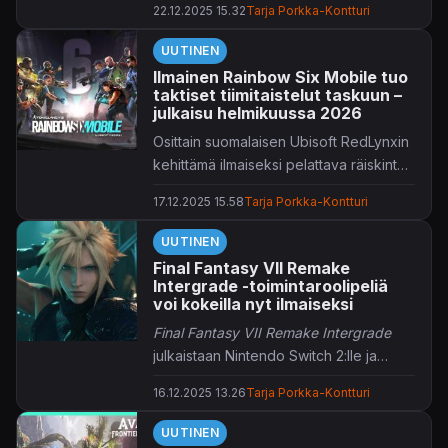
22.12.2025 15.32
Tarja Porkka-Kontturi
UUTINEN
Ilmainen Rainbow Six Mobile tuo
taktiset tiimitaistelut taskuun –
julkaisu helmikuussa 2026
Osittain suomalaisen Ubisoft RedLynxin
kehittämä ilmaiseksi pelattava räiskintä
tuo sarjalle tutut taktiset tiimitaistelut
17.12.2025 15.58
Tarja Porkka-Kontturi
älypuhelimiin.
UUTINEN
Final Fantasy VII Remake
Intergrade -toimintaroolipeliä
voi kokeilla nyt ilmaiseksi
Final Fantasy VII Remake Intergrade
julkaistaan Nintendo Switch 2:lle ja
Xbox Series X/S:lle 22. tammikuuta
16.12.2025 13.26
Tarja Porkka-Kontturi
2026.
UUTINEN