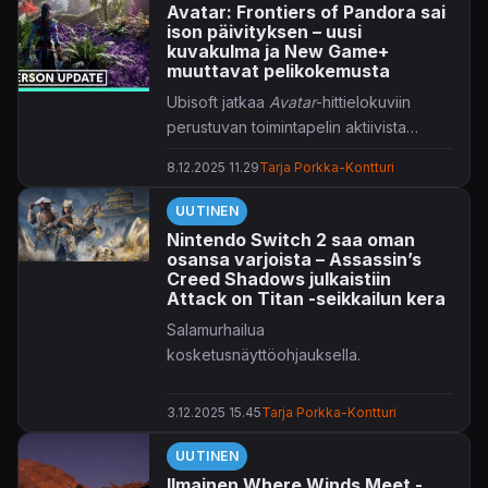
Avatar: Frontiers of Pandora sai
ison päivityksen – uusi
kuvakulma ja New Game+
muuttavat pelikokemusta
Ubisoft jatkaa
Avatar
-hittielokuviin
perustuvan toimintapelin aktiivista
kehitystä ja julkaisi laajan 2.0 -
8.12.2025 11.29
Tarja Porkka-Kontturi
päivityksen.
UUTINEN
Nintendo Switch 2 saa oman
osansa varjoista – Assassin’s
Creed Shadows julkaistiin
Attack on Titan -seikkailun kera
Salamurhailua
kosketusnäyttöohjauksella.
3.12.2025 15.45
Tarja Porkka-Kontturi
UUTINEN
Ilmainen Where Winds Meet -