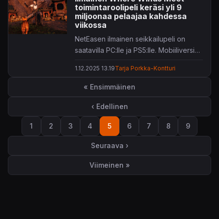
toimintaroolipeli keräsi yli 9
miljoonaa pelaajaa kahdessa
viikossa
NetEasen ilmainen seikkailupeli on
saatavilla PC:lle ja PS5:lle. Mobiiliversio
saapuu myöhemmin.
1.12.2025 13.19
Tarja Porkka-Kontturi
Sivutus
« Ensimmäinen
Ensimmäinen sivu
‹ Edellinen
Edellinen sivu
1
2
3
4
5
6
7
8
9
Sivu
Sivu
Sivu
Sivu
Sivu
Sivu
Sivu
Sivu
Sivu
Seuraava ›
Seuraava sivu
Viimeinen »
Viimeinen sivu