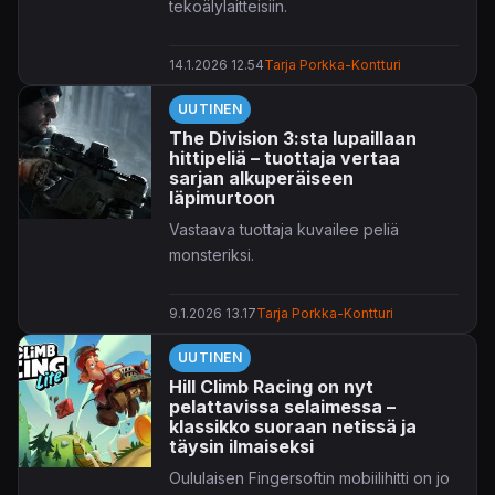
tekoälylaitteisiin.
14.1.2026 12.54
Tarja Porkka-Kontturi
UUTINEN
The Division 3:sta lupaillaan
hittipeliä – tuottaja vertaa
sarjan alkuperäiseen
läpimurtoon
Vastaava tuottaja kuvailee peliä
monsteriksi.
9.1.2026 13.17
Tarja Porkka-Kontturi
UUTINEN
Hill Climb Racing on nyt
pelattavissa selaimessa –
klassikko suoraan netissä ja
täysin ilmaiseksi
Oululaisen Fingersoftin mobiilihitti on jo