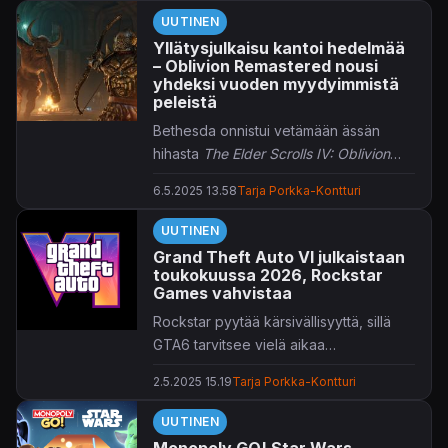
UUTINEN
Yllätysjulkaisu kantoi hedelmää
– Oblivion Remastered nousi
yhdeksi vuoden myydyimmistä
peleistä
Bethesda onnistui vetämään ässän
hihasta
The Elder Scrolls IV: Oblivion
Remastered
-yllärillään.
6.5.2025 13.58
Tarja Porkka-Kontturi
UUTINEN
Grand Theft Auto VI julkaistaan
toukokuussa 2026, Rockstar
Games vahvistaa
Rockstar pyytää kärsivällisyyttä, sillä
GTA6 tarvitsee vielä aikaa
valmistuakseen.
2.5.2025 15.19
Tarja Porkka-Kontturi
UUTINEN
Monopoly GO! Star Wars -