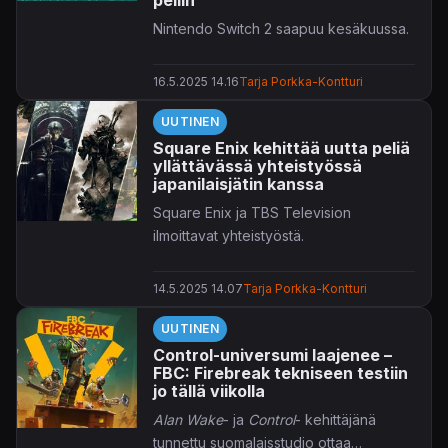
Nintendo Switch 2 saapuu kesäkuussa.
16.5.2025 14.16
Tarja Porkka-Kontturi
UUTINEN
Square Enix kehittää uutta peliä
yllättävässä yhteistyössä
japanilaisjätin kanssa
Square Enix ja TBS Television
ilmoittavat yhteistyöstä.
14.5.2025 14.07
Tarja Porkka-Kontturi
UUTINEN
Control-universumi laajenee –
FBC: Firebreak tekniseen testiin
jo tällä viikolla
Alan Wake
- ja
Control
- kehittäjänä
tunnettu suomalaisstudio ottaa