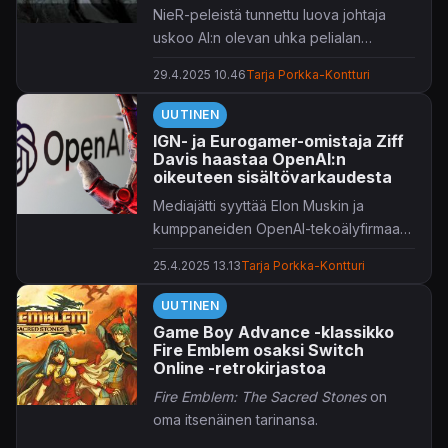
NieR-peleistä tunnettu luova johtaja
uskoo AI:n olevan uhka pelialan
työpaikoille.
29.4.2025 10.46
Tarja Porkka-Kontturi
UUTINEN
IGN- ja Eurogamer-omistaja Ziff
Davis haastaa OpenAI:n
oikeuteen sisältövarkaudesta
Mediajätti syyttää Elon Muskin ja
kumppaneiden OpenAI-tekoälyfirmaa
pelimedian sisällön luvattomasta
25.4.2025 13.13
Tarja Porkka-Kontturi
käytöstä.
UUTINEN
Game Boy Advance -klassikko
Fire Emblem osaksi Switch
Online -retrokirjastoa
Fire Emblem: The Sacred Stones
on
oma itsenäinen tarinansa.