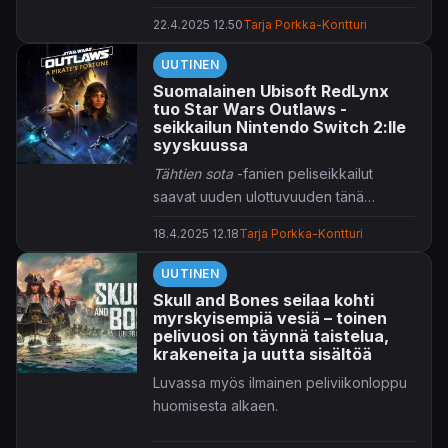
22.4.2025 12.50
Tarja Porkka-Kontturi
UUTINEN
Suomalainen Ubisoft RedLynx
tuo Star Wars Outlaws -
seikkailun Nintendo Switch 2:lle
syyskuussa
Tähtien sota
-fanien peliseikkailut
saavat uuden ulottuvuuden tänä
syksynä.
18.4.2025 12.18
Tarja Porkka-Kontturi
UUTINEN
Skull and Bones seilaa kohti
myrskyisempiä vesiä – toinen
pelivuosi on täynnä taistelua,
krakeneita ja uutta sisältöä
Luvassa myös ilmainen peliviikonloppu
huomisesta alkaen.