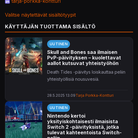
tarja-porkka-kontturi
Valitse näytettävät sisältötyypit
KÄYTTÄJÄN TUOTTAMA SISÄLTÖ
UUTINEN
Skull and Bones saa ilmaisen
PvP-päivityksen – kuolettavat
aallot kutsuvat yhteistyöhön
Death Tides -päivitys loiskauttaa peliin
yhteistyöllisiä nousuvesiä.
28.5.2025 13.09
Tarja Porkka-Kontturi
UUTINEN
Nintendo kertoi
yksityiskohtaisesti ilmaisista
Switch 2 -päivityksistä, jotka
tulevat kahteentoista Switch-
peliin