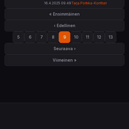
16.4.2025 09.49
Tarja Porkka-Kontturi
Sivutus
« Ensimmäinen
Ensimmäinen sivu
‹ Edellinen
Edellinen sivu
5
6
7
8
9
10
11
12
13
Sivu
Sivu
Sivu
Sivu
Sivu
Sivu
Sivu
Sivu
Sivu
Seuraava ›
Seuraava sivu
Viimeinen »
Viimeinen sivu