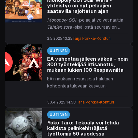
yhteistyö on nyt pelaajien
saatavilla rajoitetun ajan
Monopoly GO!
-pelaajat voivat nauttia
Tähtien sota
-sisällöstä seuraavien
kahden kuukauden ajan.
2.5.2025 13.25
Tarja Porkka-Kontturi
UUTINEN
EA vähentää jälleen väkeä – noin
300 työntekijää irtisanottu,
mukaan lukien 100 Respawnilta
EA:n mukaan resursseja halutaan
kohdentaa tulevaan kasvuun.
30.4.2025 14.58
Tarja Porkka-Kontturi
UUTINEN
Yoko Taro: Tekoäly voi tehdä
kaikista pelinkehittäjistä
työttömiä 50 vuodessa