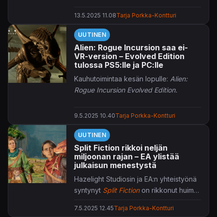
seuraavan askeleen kohti
FBC:
13.5.2025 11.08
Tarja Porkka-Kontturi
Firebreakin
julkaisua.
UUTINEN
Alien: Rogue Incursion saa ei-
VR-version – Evolved Edition
tulossa PS5:lle ja PC:lle
Kauhutoimintaa kesän lopulle:
Alien:
Rogue Incursion Evolved Edition.
9.5.2025 10.40
Tarja Porkka-Kontturi
UUTINEN
Split Fiction rikkoi neljän
miljoonan rajan – EA ylistää
julkaisun menestystä
Hazelight Studiosin ja EA:n yhteistyönä
syntynyt
Split Fiction
on rikkonut huimat
neljä miljoonaa myytyä kappaletta, vain
7.5.2025 12.45
Tarja Porkka-Kontturi
reilussa kuukaudessa julkaisustaan.