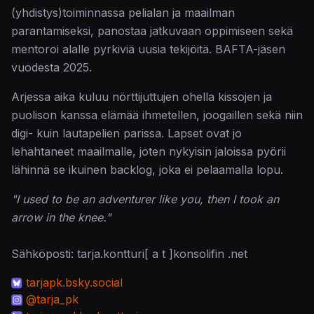
(yhdistys)toiminnassa pelialan ja maailman
parantamiseksi, panostaa jatkuvaan oppimiseen sekä
mentoroi alalle pyrkiviä uusia tekijöitä. BAFTA-jäsen
vuodesta 2025.
Arjessa aika kuluu nörttijuttujen ohella kissojen ja
puolison kanssa elämää ihmetellen, joogaillen sekä niin
digi- kuin lautapelien parissa. Lapset ovat jo
lehahtaneet maailmalle, joten nykyisin jaloissa pyörii
lähinnä se ikuinen backlog, joka ei pelaamalla lopu.
"I used to be an adventurer like you, then I took an
arrow in the knee."
Sähköposti: tarja.kontturi[ a t ]konsolifin .net
tarjapk.bsky.social
@tarja_pk