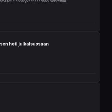
saavutetut ennätykset saadaan poistettua.
sen heti julkaisussaan