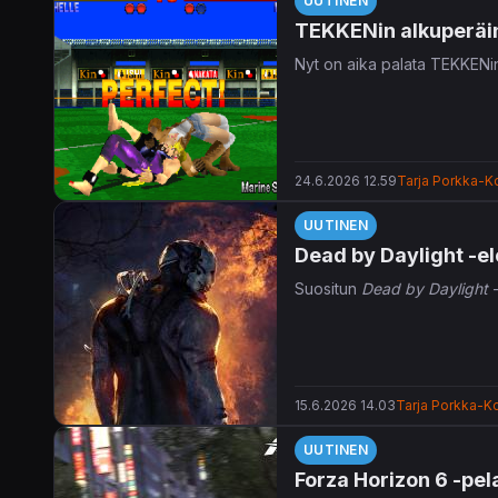
UUTINEN
TEKKENin alkuperäine
Nyt on aika palata TEKKENin 
24.6.2026 12.59
Tarja Porkka-Ko
UUTINEN
Dead by Daylight -el
Suositun
Dead by Daylight
-
15.6.2026 14.03
Tarja Porkka-Ko
UUTINEN
Forza Horizon 6 -pel