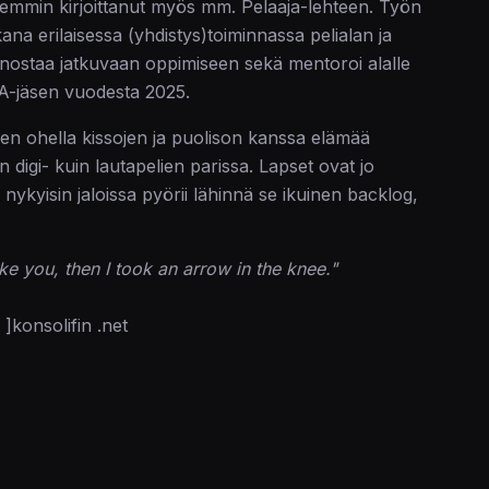
sittemmin kirjoittanut myös mm. Pelaaja-lehteen. Työn
ana erilaisessa (yhdistys)toiminnassa pelialan ja
nostaa jatkuvaan oppimiseen sekä mentoroi alalle
TA-jäsen vuodesta 2025.
ujen ohella kissojen ja puolison kanssa elämää
in digi- kuin lautapelien parissa. Lapset ovat jo
 nykyisin jaloissa pyörii lähinnä se ikuinen backlog,
ike you, then I took an arrow in the knee."
 ]konsolifin .net