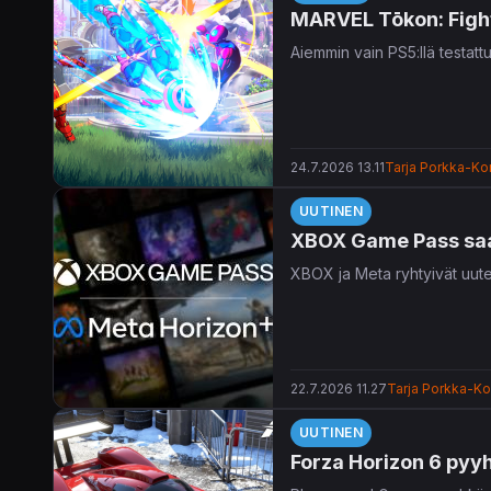
MARVEL Tōkon: Fight
Aiemmin vain PS5:llä testat
24.7.2026 13.11
Tarja Porkka-Kon
UUTINEN
XBOX Game Pass saapu
XBOX ja Meta ryhtyivät uut
22.7.2026 11.27
Tarja Porkka-Kon
UUTINEN
Forza Horizon 6 pyyh