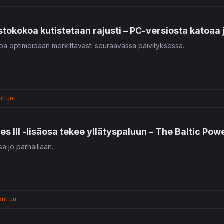
stokokoa kutistetaan rajusti – PC-versiosta katoaa
oa optimoidaan merkittävästi seuraavassa päivityksessä.
tturi
es III -lisäosa tekee yllätyspaluun – The Baltic Po
ä jo parhaillaan.
ntturi