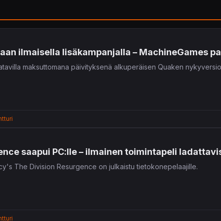
taan ilmaisella lisäkampanjalla – MachineGames pal
tavilla maksuttomana päivityksenä alkuperäisen Quaken nykyversioi
tturi
nce saapui PC:lle – ilmainen toimintapeli ladattavi
cy's The Division Resurgence on julkaistu tietokonepelaajille.
tturi