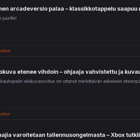
n arcadeversio palaa – klassikkotappelu saapuu ny
juurille!
ntturi
okuva etenee vihdoin – ohjaaja vahvistettu ja kuva
kauhupelin elokuvasovitus on ottanut merkittävän askeleen eteenpä
ntturi
aajia varoitetaan tallennusongelmasta – Xbox tutki