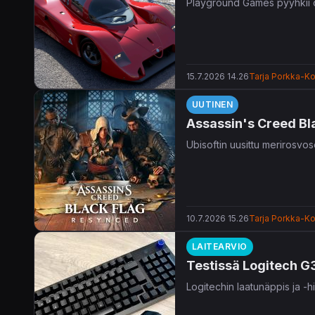
Playground Games pyyhkii
15.7.2026 14.26
Tarja Porkka-Ko
UUTINEN
Assassin's Creed Bl
Ubisoftin uusittu merirosvo
10.7.2026 15.26
Tarja Porkka-Ko
LAITEARVIO
Testissä Logitech G
Logitechin laatunäppis ja -hii