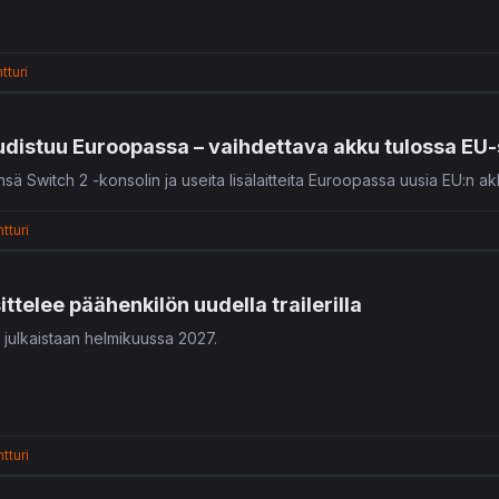
tturi
udistuu Euroopassa – vaihdettava akku tulossa EU-
nsä Switch 2 -konsolin ja useita lisälaitteita Euroopassa uusia EU:n a
tturi
ttelee päähenkilön uudella trailerilla
 julkaistaan helmikuussa 2027.
tturi