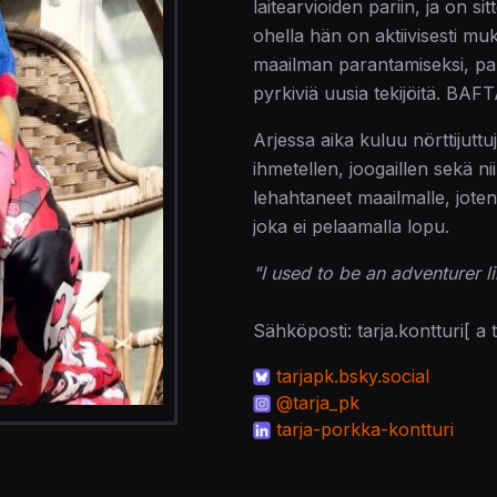
laitearvioiden pariin, ja on 
ohella hän on aktiivisesti muk
maailman parantamiseksi, pa
pyrkiviä uusia tekijöitä. BAF
Arjessa aika kuluu nörttijutt
ihmetellen, joogaillen sekä ni
lehahtaneet maailmalle, joten
joka ei pelaamalla lopu.
"I used to be an adventurer l
Sähköposti: tarja.kontturi[ a t
tarjapk.bsky.social
@tarja_pk
tarja-porkka-kontturi