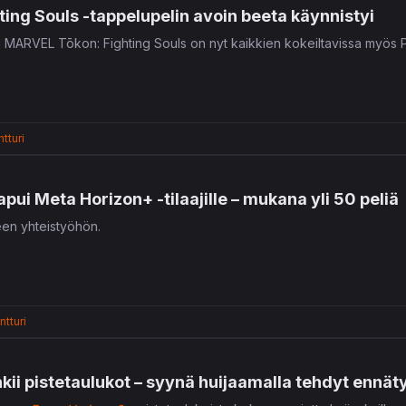
ing Souls -tappelupelin avoin beeta käynnistyi
tu MARVEL Tōkon: Fighting Souls on nyt kaikkien kokeiltavissa myös P
tturi
i Meta Horizon+ -tilaajille – mukana yli 50 peliä
een yhteistyöhön.
tturi
kii pistetaulukot – syynä huijaamalla tehdyt ennät