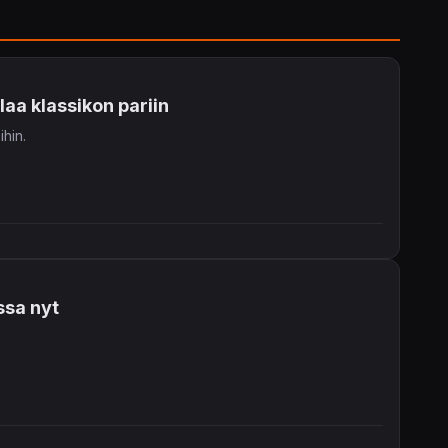
aa klassikon pariin
hin.
ssa nyt