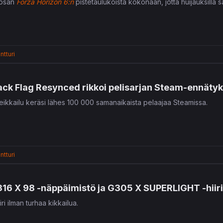
 osan
Forza Horizon 6:n
pistetaulukoista kokonaan, jotta huijauksilla 
ntturi
ack Flag Resynced rikkoi pelisarjan Steam-ennätyk
seikkailu keräsi lähes 100 000 samanaikaista pelaajaa Steamissa.
ntturi
316 X 98 -näppäimistö ja G305 X SUPERLIGHT -hiiri
ri ilman turhaa kikkailua.