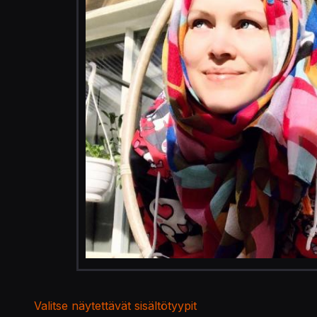
Valitse näytettävät sisältötyypit