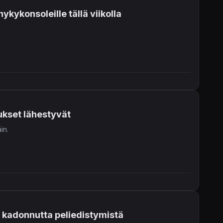
kykonsoleille tällä viikolla
ukset lähestyvät
in.
i kadonnutta peliedistymistä