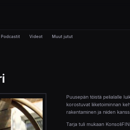
Podcastit
Videot
Muut jutut
i
Puusepän töistä pelialalle lui
korostuvat liiketoiminnan ke
rakentaminen ja niiden kanss
Tarja tuli mukaan KonsoliFINi