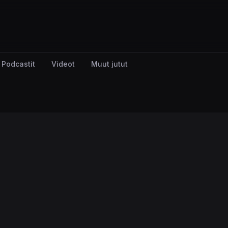
Podcastit
Videot
Muut jutut