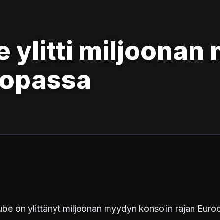
ylitti miljoonan
oopassa
e on ylittänyt miljoonan myydyn konsolin rajan Euroo